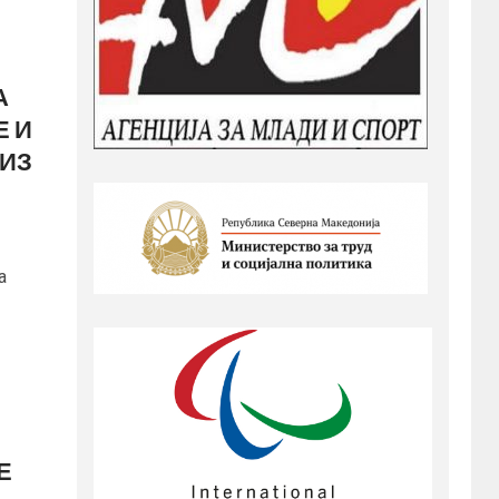
А
Е И
РИЗ
а
Е