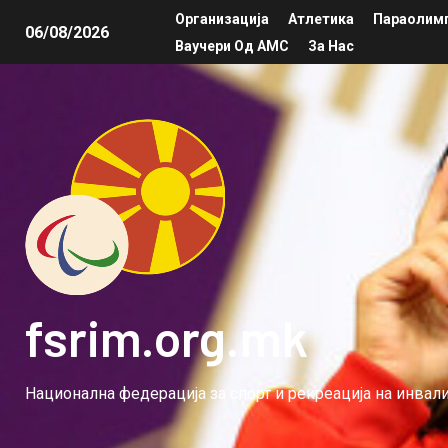
Организација
Атлетика
Параолимп
06/08/2026
Ваучери Од АМС
За Нас
fsrim.org.mk
Национална федерација за спорт и рекреација на инва