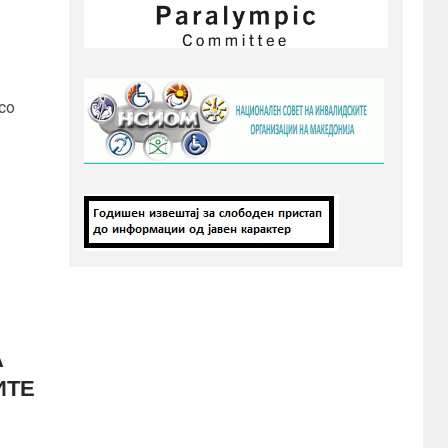
со
А
ИТЕ