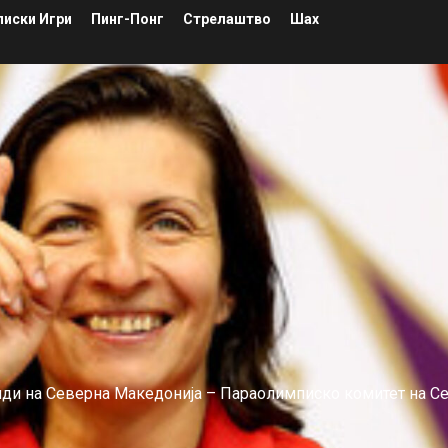
иски Игри
Пинг-Понг
Стрелаштво
Шах
лиди на Северна Македонија – Параолимписко комитет на С