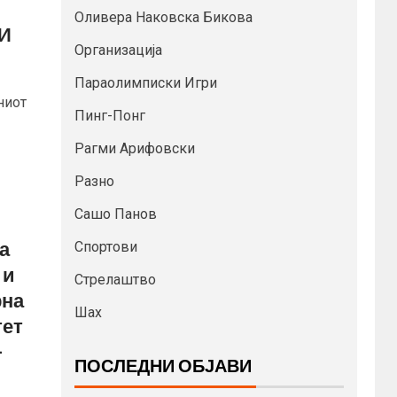
Оливера Наковска Бикова
И
Организација
Параолимписки Игри
ниот
Пинг-Понг
Рагми Арифовски
Разно
Сашо Панов
а
Спортови
 и
Стрелаштво
рна
Шах
тет
-
ПОСЛЕДНИ ОБЈАВИ