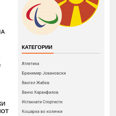
НА
КАТЕГОРИИ
т
Атлетика
т
Бранимир Јовановски
Вангел Жабев
Ванчо Каранфилов
Истакнати Спортисти
КИ
ЛОТ
Кошарка во колички