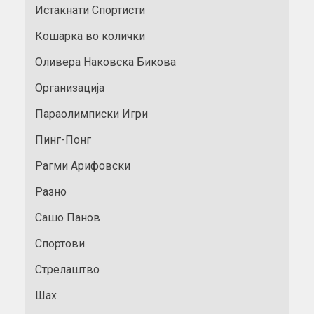
Истакнати Спортисти
Кошарка во колички
Оливера Наковска Бикова
Организација
Параолимписки Игри
Пинг-Понг
Рагми Арифовски
Разно
Сашо Панов
Спортови
Стрелаштво
Шах