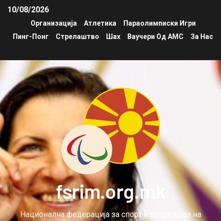
10/08/2026
Организација
Атлетика
Параолимписки Игри
Пинг-Понг
Стрелаштво
Шах
Ваучери Од АМС
За Нас
fsrim.org.mk
Национална федерација за спорт и рекреација на