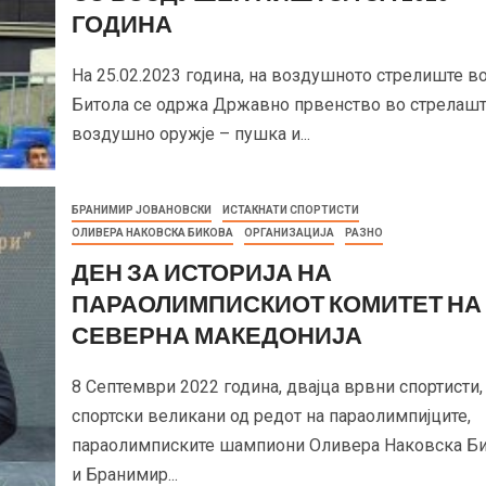
ГОДИНА
На 25.02.2023 година, на воздушното стрелиште в
Битола се одржа Државно првенство во стрелашт
воздушно оружје – пушка и...
БРАНИМИР ЈОВАНОВСКИ
ИСТАКНАТИ СПОРТИСТИ
ОЛИВЕРА НАКОВСКА БИКОВА
ОРГАНИЗАЦИЈА
РАЗНО
ДЕН ЗА ИСТОРИЈА НА
ПАРАОЛИМПИСКИОТ КОМИТЕТ НА
СЕВЕРНА МАКЕДОНИЈА
8 Септември 2022 година, двајца врвни спортисти,
спортски великани од редот на параолимпијците,
параолимписките шампиони Оливера Наковска Б
и Бранимир...