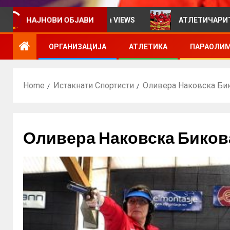
НАЈНОВИ ОБЈАВИ
рмативен билтен за VIEWS
АТЛЕТИЧАРИТЕ УЧЕСТВУВ
ОРГАНИЗАЦИЈА
АТЛЕТИКА
ПАРАОЛИМ
Home
Истакнати Спортисти
Оливера Наковска Би
Оливера Наковска Биков