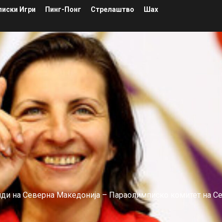
иски Игри
Пинг-Понг
Стрелаштво
Шах
лиди на Северна Македонија – Параолимписко комитет на С