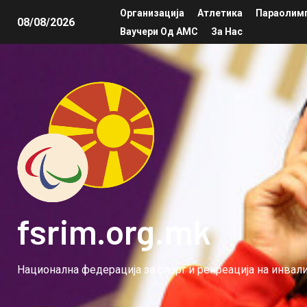
Организација
Атлетика
Параолимп
08/08/2026
Ваучери Од АМС
За Нас
fsrim.org.mk
Национална федерација за спорт и рекреација на инва