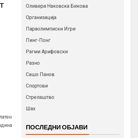
Т
Оливера Наковска Бикова
Организација
Параолимписки Игри
Пинг-Понг
Рагми Арифовски
Разно
Сашо Панов
Спортови
Стрелаштво
Шах
латен
одина
ПОСЛЕДНИ ОБЈАВИ