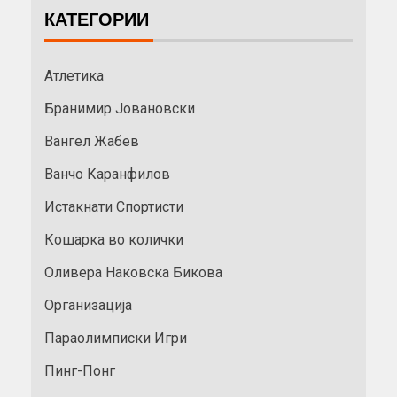
КАТЕГОРИИ
Атлетика
Бранимир Јовановски
Вангел Жабев
Ванчо Каранфилов
Истакнати Спортисти
Кошарка во колички
Оливера Наковска Бикова
Организација
Параолимписки Игри
Пинг-Понг