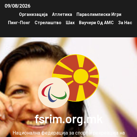
09/08/2026
Организација
Атлетика
Параолимписки Игри
Пинг-Понг
Стрелаштво
Шах
Ваучери Од АМС
За Нас
fsrim.org.mk
Национална федерација за спорт и рекреација на