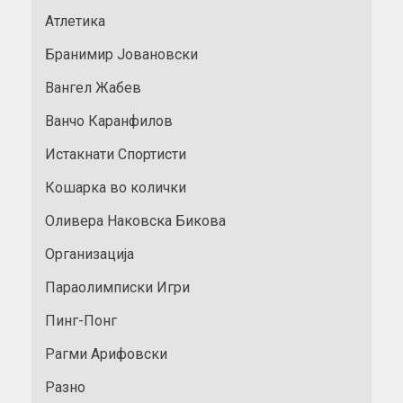
Атлетика
Бранимир Јовановски
Вангел Жабев
Ванчо Каранфилов
Истакнати Спортисти
Кошарка во колички
Оливера Наковска Бикова
Организација
Параолимписки Игри
Пинг-Понг
Рагми Арифовски
Разно