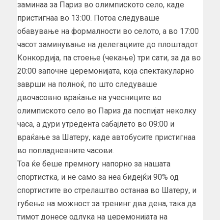
заминаа за Париз во олимпиското село, каде
пристигнаа во 13:00. Потоа следуваше
обавување на формалности во селото, а во 17:00
часот заминување на делегациите до плоштадот
Конкордија, па стоење (чекање) три сати, за да во
20:00 започне церемонијата, која спектакуларно
заврши на полноќ, по што следуваше
двочасовно враќање на учесниците во
олимпиското село во Париз да поспијат неколку
часа, а дури утредента сабајлето во 09:00 и
враќање за Шатеру, каде автобусите пристигнаа
во попладневните часови.
Тоа ќе беше премногу напорно за нашата
спортистка, и не само за неа бидејќи 90% од
спортистите во стрелаштво останаа во Шатеру, и
губење на можност за тренинг два дена, така да
тимот донесе одлука на церемонијата на