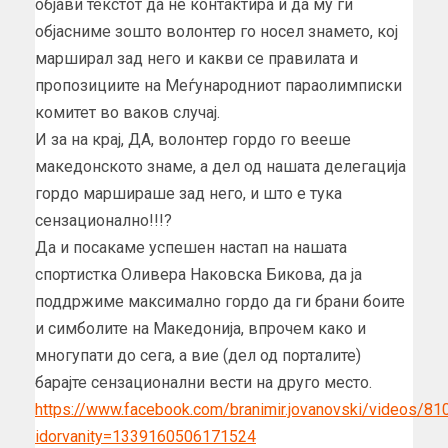
објави текстот да не контактира и да му ги
објасниме зошто волонтер го носел знамето, кој
марширал зад него и какви се правилата и
пропозициите на Меѓународниот параолимписки
комитет во ваков случај.
И за на крај, ДА, волонтер гордо го вееше
македонското знаме, а дел од нашата делегација
гордо маршираше зад него, и што е тука
сензационално!!!?
Да и посакаме успешен настап на нашата
спортистка Оливера Наковска Бикова, да ја
поддржиме максимално гордо да ги брани боите
и симболите на Македонија, впрочем како и
многупати до сега, а вие (дел од порталите)
барајте сензационални вести на друго место.
https://www.facebook.com/branimir.jovanovski/videos/
idorvanity=1339160506171524