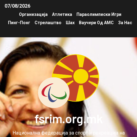
07/08/2026
Организација
Атлетика
Параолимписки Игри
Пинг-Понг
Стрелаштво
Шах
Ваучери Од АМС
За Нас
fsrim.org.mk
Национална федерација за спорт и рекреација на