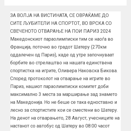
ЗА ВОЛЈА НА ВИСТИНАТА, СЕ ОВРАЌАМЕ ДО
СИТЕ ЉУБИТЕЛИ НА СПОРТОТ, ВО ВРСКА СО
СВЕЧЕНОТО ОТВАРАЊЕ НА ПОИ ПАРИЗ 2024
Македонскиот параолимписки тим се наоѓа во
Франција, поточно во градот Шатеру (270км
оддалечен од Париз), каде од утре започнуваат
борбите во стрелаштво на нашата единствена
спортистка на игрите, Оливера Наковска Бикова.
Според протоколот на отварање на игрите во
Париз, нашиот параолимписки комитет доби
максимално 3 места за марширање зад знамето
на Македонија. Но не беше се така едноставно и
лесно за спортистите кои се сместени во Шатеру.
На денот на отварањето, 28 Август, учесниците на
настанот со автобус од Шатеру во 08:00 часот