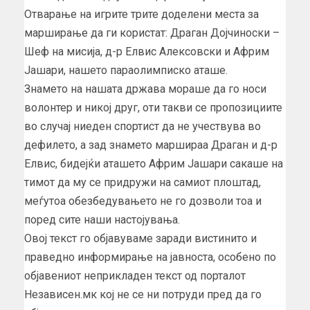
Отварање на игрите трите доделени места за
марширање да ги користат: Драган Дојчиноски –
Шеф на мисија, д-р Елвис Алексовски и Африм
Јашари, нашето параолимписко аташе.
Знамето на нашата држава мораше да го носи
волонтер и никој друг, оти такви се пропозициите
во случај ниеден спортист да не учествува во
дефилето, а зад знамето маршираа Драган и д-р
Елвис, бидејќи аташето Африм Јашари сакаше на
тимот да му се придружи на самиот плоштад,
меѓутоа обезбедувањето не го дозволи тоа и
поред сите наши настојувања.
Овој текст го објавуваме заради вистинито и
праведно информирање на јавноста, особено по
објавениот неприкладен текст од порталот
Независен.мк кој не се ни потруди пред да го