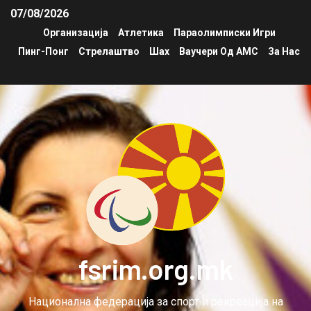
07/08/2026
Организација
Атлетика
Параолимписки Игри
Пинг-Понг
Стрелаштво
Шах
Ваучери Од АМС
За Нас
fsrim.org.mk
Национална федерација за спорт и рекреација на