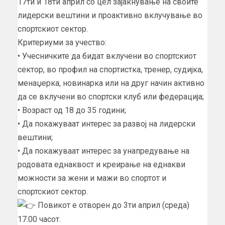
17ти и 18ти април со цел зајакнување на своите
лидерски вештини и проактивно вклучување во
спортскиот сектор.
Критериуми за учество:
• Учесничките да бидат вклучени во спортскиот
сектор, во профил на спортистка, тренер, судијка,
менаџерка, новинарка или на друг начин активно
да се вклучени во спортски клуб или федерација;
• Возраст од 18 до 35 години;
• Да покажуваат интерес за развој на лидерски
вештини;
• Да покажуваат интерес за унапредување на
родовата еднаквост и креирање на еднакви
можности за жени и мажи во спортот и
спортскиот сектор.
Повикот е отворен до 3ти април (среда)
17.00 часот.