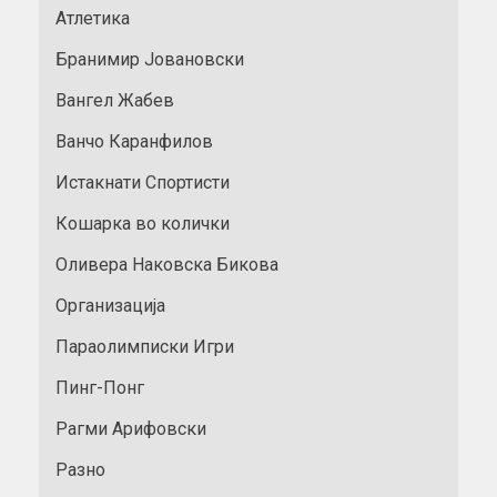
Атлетика
Бранимир Јовановски
Вангел Жабев
Ванчо Каранфилов
Истакнати Спортисти
Кошарка во колички
Оливера Наковска Бикова
Организација
Параолимписки Игри
Пинг-Понг
Рагми Арифовски
Разно