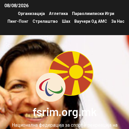
08/08/2026
Организација
Атлетика
Параолимписки Игри
Пинг-Понг
Стрелаштво
Шах
Ваучери Од АМС
За Нас
fsrim.org.mk
Национална федерација за спорт и рекреација на