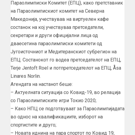
Параолимписки Комитет (ЕПЦ), како претставник
на Параолимпискиот комитет на Северна
Македонија, учествував на виртуелен кафе
состанок на кој учествуваа претседатели,
секретари и други официјални лица од
дваесетина параолимписки комитети од
Југоисточниот и Медитеранскиот субрегион на
ЕПЦ. Состанокот го водеа претседателот на ЕПЦ,
Terje Jentoft Roel и потпретседателот на ЕПЦ, Åsa
Linares Norlin.
Агендата на настанот беше:
– Актуелната ситуација со Ковид-19, во релација
со Параолимписките игри Токио 2020;
– Како НПЦ се подготвуваат за Параолимпијадата
во однос на квалификациите, изборот на
спортистите и друго;
– Новата иднина на пара спортот по Ковид 19;