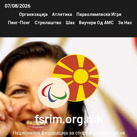
07/08/2026
Организација
Атлетика
Параолимписки Игри
Пинг-Понг
Стрелаштво
Шах
Ваучери Од АМС
За Нас
fsrim.org.mk
Национална федерација за спорт и рекреација на