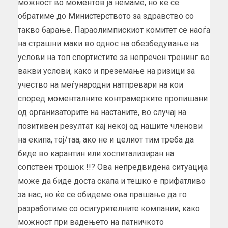
можност во моментов ја немаме, но ќе се
обратиме до Министерството за здравство со
такво барање. Параолимпискиот комитет се наоѓа
на страшни маки во однос на обезбедување на
услови на топ спортистите за непречен тренинг во
вакви услови, како и преземање на ризици за
учество на меѓународни натпревари на кои
според моменталните контрамерките пропишани
од организаторите на настаните, во случај на
позитивен резултат кај некој од нашите членови
на екипа, тој/таа, ако не и целиот тим треба да
биде во карантин или хоспитализиран на
сопствен трошок !!? Ова непредвидена ситуација
може да биде доста скапа и тешко е прифатливо
за нас, но ќе се обидеме ова прашање да го
разработиме со осигурителните компании, како
можност при вадењето на патничкото