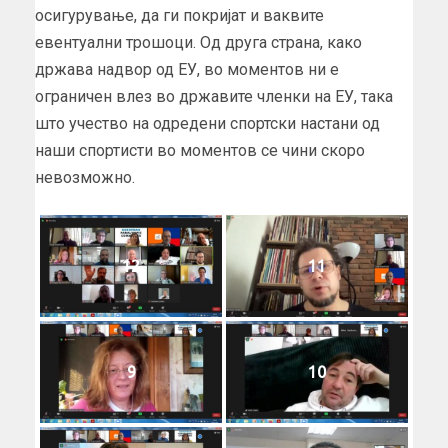
осигурување, да ги покријат и ваквите
евентуални трошоци. Од друга страна, како
држава надвор од ЕУ, во моментов ни е
ограничен влез во државите членки на ЕУ, така
што учество на одредени спортски настани од
наши спортисти во моментов се чини скоро
невозможно.
12
11
9
10