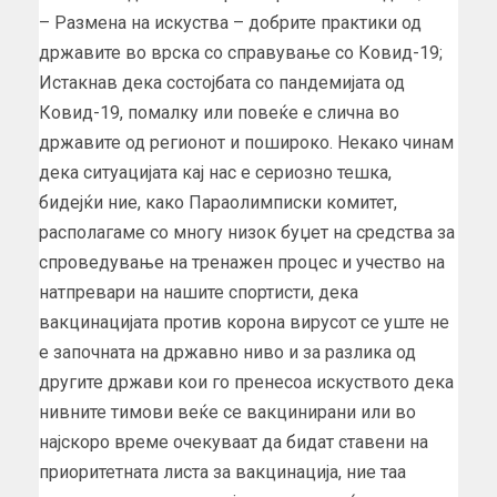
– Размена на искуства – добрите практики од
државите во врска со справување со Ковид-19;
Истакнав дека состојбата со пандемијата од
Ковид-19, помалку или повеќе е слична во
државите од регионот и пошироко. Некако чинам
дека ситуацијата кај нас е сериозно тешка,
бидејќи ние, како Параолимписки комитет,
располагаме со многу низок буџет на средства за
спроведување на тренажен процес и учество на
натпревари на нашите спортисти, дека
вакцинацијата против корона вирусот се уште не
е започната на државно ниво и за разлика од
другите држави кои го пренесоа искуството дека
нивните тимови веќе се вакцинирани или во
најскоро време очекуваат да бидат ставени на
приоритетната листа за вакцинација, ние таа