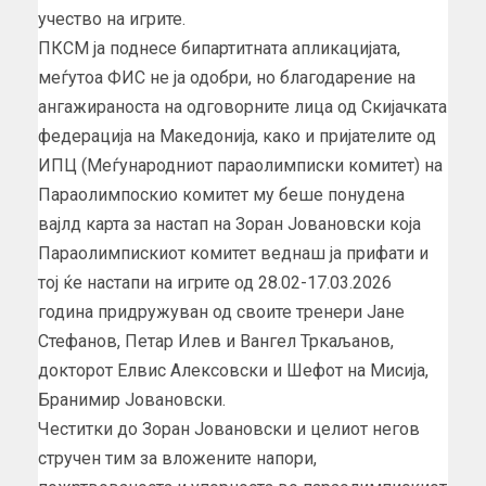
учество на игрите.
ПКСМ ја поднесе бипартитната апликацијата,
меѓутоа ФИС не ја одобри, но благодарение на
ангажираноста на одговорните лица од Скијачката
федерација на Македонија, како и пријателите од
ИПЦ (Меѓународниот параолимписки комитет) на
Параолимпоскио комитет му беше понудена
вајлд карта за настап на Зоран Јовановски која
Параолимпискиот комитет веднаш ја прифати и
тој ќе настапи на игрите од 28.02-17.03.2026
година придружуван од своите тренери Јане
Стефанов, Петар Илев и Вангел Тркаљанов,
докторот Елвис Алексовски и Шефот на Мисија,
Бранимир Јовановски.
Честитки до Зоран Јовановски и целиот негов
стручен тим за вложените напори,