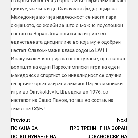
пожртвованоста и упорноста во параолимпискиот
циклус, честитки до Скијачката федерација на
Македонија во чија надлежност се наоѓа пара
скијањето, со желби за што е можно поуспешен
настап на Зоран Јовановски на игрите во
единствената дисциплина во која му е одобрен
настап: Слалом-мажи класа седење LW11.
Инаку малку историја за потсетување, прв настап
воопшто на едни Параолимписки игри на еден
македонски спортист со инвалидност се случил
на првите организирани зимски Параолимписки
игри во Örnsköldsvik, Шведска во 1976, со
настапот на Сашо Панов, тогаш во состав на
тимот на СФРЈ.
Previous
Next
ПОКАНА ЗА
ПРВ ТРЕНИНГ НА ЗОРАН
ПОПОЛНУВАЊЕ НА
ЈОВАНОВСКИ НА