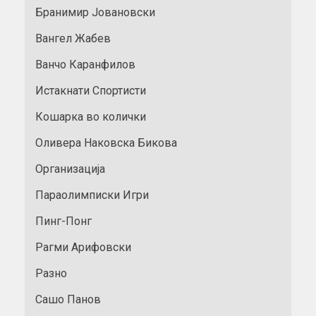
Бранимир Јовановски
Вангел Жабев
Ванчо Каранфилов
Истакнати Спортисти
Кошарка во колички
Оливера Наковска Бикова
Организација
Параолимписки Игри
Пинг-Понг
Рагми Арифовски
Разно
Сашо Панов