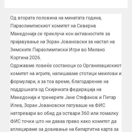
Од втората половина на минатата година,
Параолимпискиот комитет на Северна
Македонија се приклучи кон активностите за
пријавување на Зоран Јовановски за настап на
Зимските Параолимписки Игри во Милано
Кортина 2026.
Одржавме повеќе состаноци со Организацискиот
комитет на игрите, напишавме стотици меилови и
формулари, а за тоа време, благодарение на
поддршката од Скијачката федерација на
Македонија и тренерите Јане Стефанов и Петар
Илев, Зоран Јовановски патуваше на ФИС
натпревари во обид да оствари 360 или помалку
ФИС точки што ни даваа право како комитет да
аплицираме за довивање на бипартитна карта за