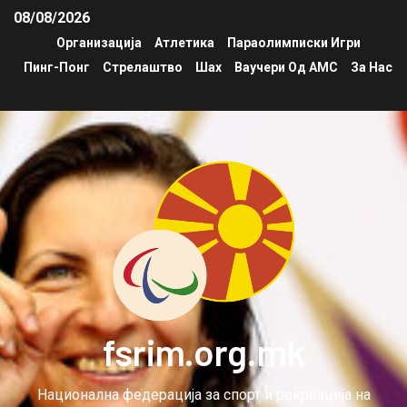
08/08/2026
Организација
Атлетика
Параолимписки Игри
Пинг-Понг
Стрелаштво
Шах
Ваучери Од АМС
За Нас
fsrim.org.mk
Национална федерација за спорт и рекреација на