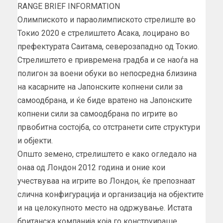
RANGE BRIEF INFORMATION
Олимпиското и параолимпиското стрелиште во
Токио 2020 е стрелиштето Асака, лоцирано во
префектурата Саитама, северозападно од Токио.
Стрелиштето е привремена градба и се наоѓа на
полигон за воени обуки во непосредна близина
на касарните на Јапонските копнени сили за
самоодбрана, и ќе биде вратено на Јапонските
копнени сили за самоодбрана по игрите во
првобитна состојба, со отстранети сите структури
и објекти.
Општо земено, стрелиштето е како огледало на
онаа од Лондон 2012 година и оние кои
учествуваа на игрите во Лондон, ќе препознаат
слична конфигурација и организација на објектите
и на целокупното место на одржување. Истата
британска компанија која го конструираше