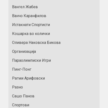
Вангел Жабев
Ванчо Каранфилов
Истакнати Спортисти
Кошарка во колички
Оливера Наковска Бикова
Организација
Параолимписки Игри
Пинг-Понг
Рагми Арифовски
Разно
Сашо Панов
Спортови