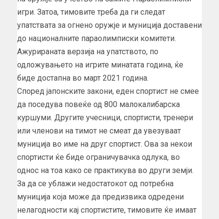
игри. Затоа, тимовите треба да ги следат
упатствата за огнено оружје и муниција доставени
до националните параолимписки комитети.
Ажурираната верзија на упатството, по
одложувањето на игрите минатата година, ќе
биде достапна во март 2021 година.
Според јапонските закони, еден спортист не смее
да поседува повеќе од 800 малокалибарска
куршуми. Другите учесници, спортисти, тренери
или членови на тимот не смеат да увезуваат
муниција во име на друг спортист. Ова за некои
спортисти ќе биде ограничувачка одлука, во
однос на тоа како се практикува во други земји.
За да се ублажи недостатокот од потребна
муниција која може да предизвика одредени
нелагодности кај спортистите, тимовите ќе имаат