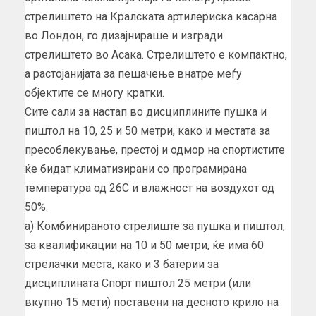
стрелиштето на Кралската артилериска касарна
во Лондон, го дизајнираше и изгради
стрелиштето во Асака. Стрелиштето е компактно,
а растојанијата за пешачење внатре меѓу
објектите се многу кратки.
Сите сали за настап во дисциплините пушка и
пиштол на 10, 25 и 50 метри, како и местата за
пресоблекување, престој и одмор на спортистите
ќе бидат климатизирани со програмирана
температура од 26С и влажност на воздухот од
50%.
а) Комбинираното стрелиште за пушка и пиштол,
за квалификации на 10 и 50 метри, ќе има 60
стрелачки места, како и 3 батерии за
дисциплината Спорт пиштол 25 метри (или
вкупно 15 мети) поставени на десното крило на