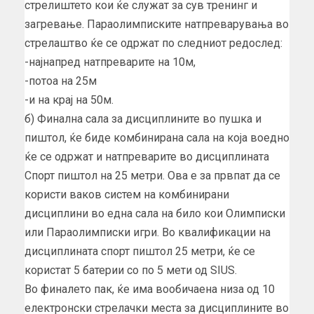
стрелиштето кои ќе служат за сув тренинг и
загревање. Параолимписките натпреварувања во
стрелаштво ќе се одржат по следниот редослед:
-најнапред натпреварите на 10м,
-потоа на 25м
-и на крај на 50м.
б) Финална сала за дисциплините во пушка и
пиштол, ќе биде комбинирана сала на која воедно
ќе се одржат и натпреварите во дисциплината
Спорт пиштол на 25 метри. Ова е за првпат да се
користи ваков систем на комбинирани
дисциплини во една сала на било кои Олимписки
или Параолимписки игри. Во квалификации на
дисциплината спорт пиштол 25 метри, ќе се
користат 5 батерии со по 5 мети од SIUS.
Во финалето пак, ќе има вообичаена низа од 10
електронски стрелачки места за дисциплините во