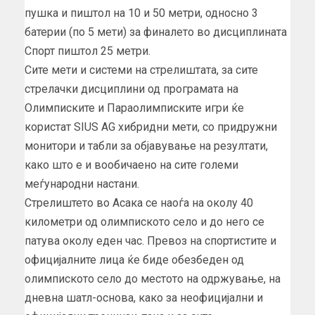
пушка и пиштол на 10 и 50 метри, односно 3
батерии (по 5 мети) за финалето во дисциплината
Спорт пиштол 25 метри.
Сите мети и системи на стрелиштата, за сите
стрелачки дисциплини од програмата на
Олимписките и Параолимписките игри ќе
користат SIUS AG хибридни мети, со придружни
монитори и табли за објавување на резултати,
како што е и вообичаено на сите големи
меѓународни настани.
Стрелиштето во Асака се наоѓа на околу 40
километри од олимпиското село и до него се
патува околу еден час. Превоз на спортистите и
официјалните лица ќе биде обезбеден од
олимпиското село до местото на одржување, на
дневна шатл-основа, како за неофицијални и