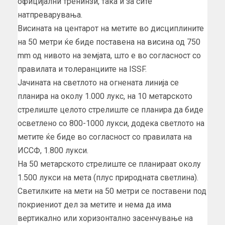
официјални тренинзи, така и за сите
натпреварувања.
Висината на центарот на метите во дисциплините
на 50 метри ќе биде поставена на висина од 750
mm од нивото на земјата, што е во согласност со
правилата и толеранциите на ISSF.
Јачината на светлото на огнената линија се
планира на околу 1.000 лукс, на 10 метарското
стрелиште целото стрелиште се планира да биде
осветлено со 800-1000 лукси, додека светлото на
метите ќе биде во согласност со правилата на
ИССФ, 1.800 лукси.
На 50 метарското стрелиште се планираат околу
1.500 лукси на мета (плус природната светлина).
Светилките на мети на 50 метри се поставени под
покриениот дел за метите и нема да има
вертикално или хоризонтално засенчување на