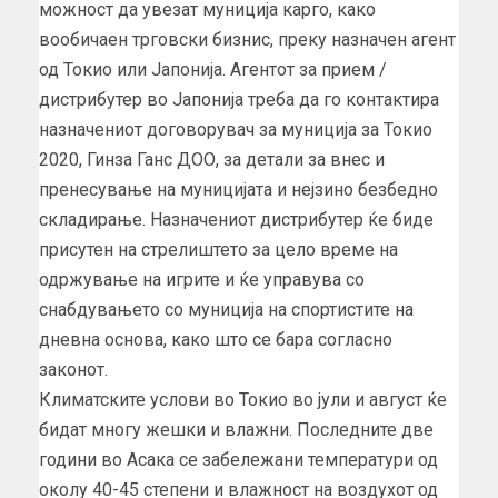
можност да увезат муниција карго, како
вообичаен трговски бизнис, преку назначен агент
од Токио или Јапонија. Агентот за прием /
дистрибутер во Јапонија треба да го контактира
назначениот договорувач за муниција за Токио
2020, Гинза Ганс ДОО, за детали за внес и
пренесување на муницијата и нејзино безбедно
складирање. Назначениот дистрибутер ќе биде
присутен на стрелиштето за цело време на
одржување на игрите и ќе управува со
снабдувањето со муниција на спортистите на
дневна основа, како што се бара согласно
законот.
Климатските услови во Токио во јули и август ќе
бидат многу жешки и влажни. Последните две
години во Асака се забележани температури од
околу 40-45 степени и влажност на воздухот од