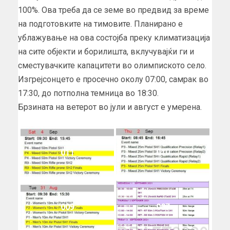
100%. Ова треба да се земе во предвид за време
на подготовките на тимовите. Планирано е
ублажување на ова состојба преку климатизација
на сите објекти и борилишта, вклучувајќи ги и
сместувачките капацитети во олимпиското село.
Изгрејсонцето е просечно околу 07:00, самрак во
17:30, до потполна темница во 18:30.
Брзината на ветерот во јули и август е умерена.
011
010
009
007