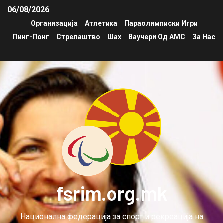
06/08/2026
Организација
Атлетика
Параолимписки Игри
Пинг-Понг
Стрелаштво
Шах
Ваучери Од АМС
За Нас
fsrim.org.mk
Национална федерација за спорт и рекреација на