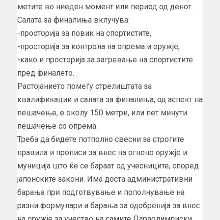
метите во ниеден момент или период од денот.
Салата за финалиња вклучува:
-просторија за повик на спортистите,
-просторија за контрола на опрема и оружје,
-како и просторија за загревање на спортистите
пред финалето.
Растојанието помеѓу стрелиштата за
квалификации и салата за финалиња, од аспект на
пешачење, е околу 150 метри, или пет минути
пешачење со опрема.
Треба да бидете потполно свесни за строгите
правила и прописи за внес на огнено оружје и
муниција што ќе се бараат од учесниците, според
јапонските закони. Има доста административни
барања при подготвување и пополнување на
разни формулари и барања за одобренија за внес
на оружје за учество на самите Параолимписки