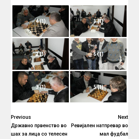
4 (1)
1 (1)
2 (1)
6 (1)
3 (1)
5 (1)
Previous
Next
Државно првенство во
Ревијален натпревар во
шах за лица со телесен
мал фудбал