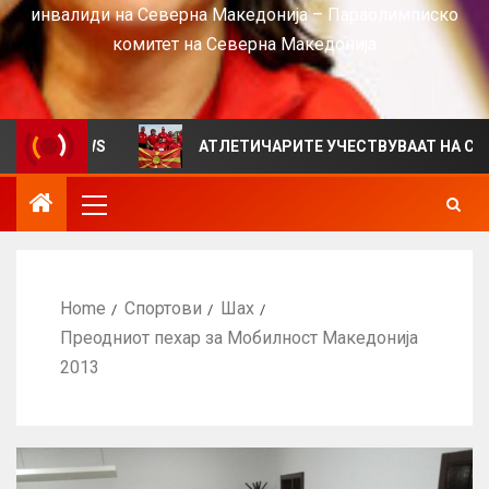
инвалиди на Северна Македонија – Параолимписко
комитет на Северна Македонија
 VIEWS
АТЛЕТИЧАРИТЕ УЧЕСТВУВААТ НА СРБИЈА ОП
Home
Спортови
Шах
Преодниот пехар за Мобилност Македонија
2013