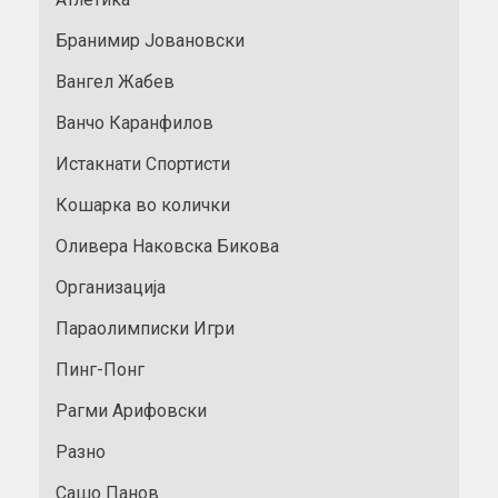
Бранимир Јовановски
Вангел Жабев
Ванчо Каранфилов
Истакнати Спортисти
Кошарка во колички
Оливера Наковска Бикова
Организација
Параолимписки Игри
Пинг-Понг
Рагми Арифовски
Разно
Сашо Панов