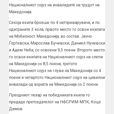
Националниот сојуз на инвалидите на трудот на
Македонија.
Секоја екипа броеше по 4 натпреварувачи, и по
одиграните 3 кола, првото место го освои екипата
на Мобилност Македонија, во состав: Јанчо
Ѓорѓевски, Мирослав Бучевски, Даниел Нуневски
и Адем Неби, со освоени 9,5 поени. Второто место
го освои екипата на Националниот сојуз на слепи
на Македонија со 8,5 поени, третото
Националниот сојуз на глуви на Македонија со 4
поени и четвртото Националниот сојуз на цивилни
инвалиди од војната на Македонија со 2 поени.
Преодниот пехар на победниката екипа го
предаде претседателот на НФСРИМ-МПК, Коце
Димов.