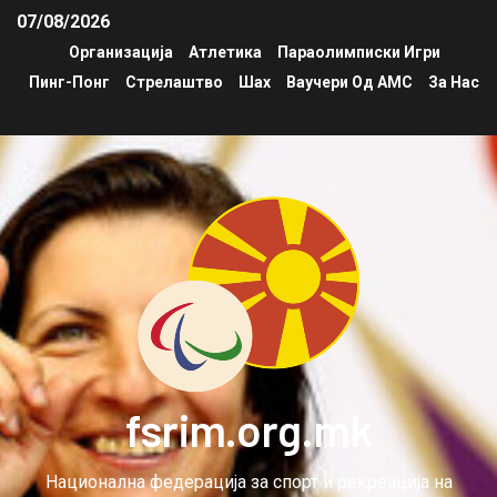
07/08/2026
Организација
Атлетика
Параолимписки Игри
Пинг-Понг
Стрелаштво
Шах
Ваучери Од АМС
За Нас
fsrim.org.mk
Национална федерација за спорт и рекреација на