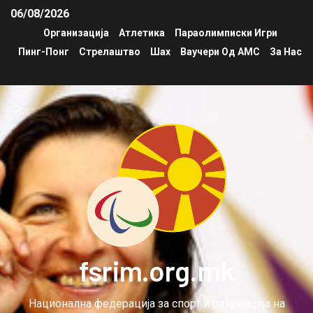
06/08/2026
Организација
Атлетика
Параолимписки Игри
Пинг-Понг
Стрелаштво
Шах
Ваучери Од АМС
За Нас
fsrim.org.mk
Национална федерација за спорт и рекреација на