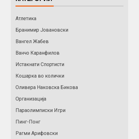
Атлетика
Бранимир Јовановски
Вангел Жабев
Ванчо Каранфилов
Истакнати Спортисти
Кошарка во колички
Оливера Наковска Бикова
Организација
Параолимписки Игри
Пинг-Понг
Рагми Арифовски