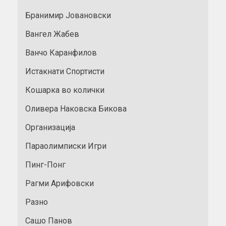
Бранимир Јовановски
Вангел Жабев
Ванчо Каранфилов
Истакнати Спортисти
Кошарка во колички
Оливера Наковска Бикова
Организација
Параолимписки Игри
Пинг-Понг
Рагми Арифовски
Разно
Сашо Панов