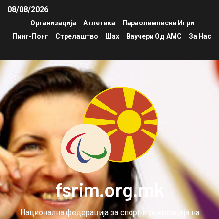
08/08/2026
Организација
Атлетика
Параолимписки Игри
Пинг-Понг
Стрелаштво
Шах
Ваучери Од АМС
За Нас
fsrim.org.mk
Национална федерација за спорт и рекреација на