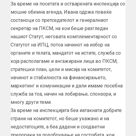
За време на посетата и остварената инспекција со
мошне обемна агенда, Ивана одржа повеќе
состаноци со претседателот и генералниот
секретар на ПКСМ, на кои беше разгледан
нашиот Статут, неговата комплементарност со
Статутот на ИПЦ, потоа начинот на избор на
органите и телата, мандатот на истите, служба со
која располагаме и ангажирани лица во ПКСМ,
стратешки план, цели и мисија на комитетот,
начинот и стабилноста на финансирањето,
маркетинг и комуникации и дали имаме посебна
служба за тоа, начин на лобирање, спонзори, и
многу други теми.
За време на инспекцијата беа иатакнати добрите
страни на комитетот, но беше укажано и на
недостатоците, а беа дадени и соодветни
препораки за подобрување на состојбата, кои