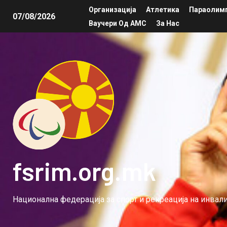
Организација
Атлетика
Параолимп
07/08/2026
Ваучери Од АМС
За Нас
fsrim.org.mk
Национална федерација за спорт и рекреација на инва