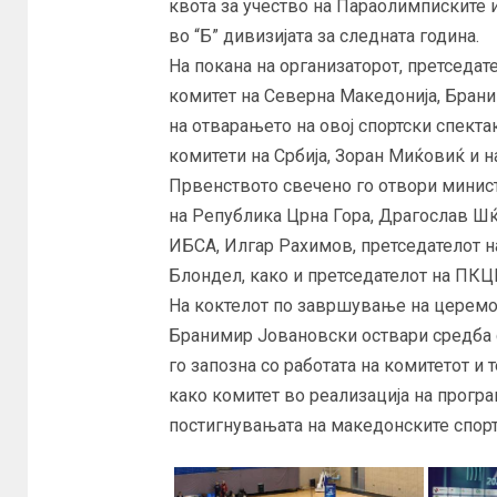
квота за учество на Параолимписките и
во “Б” дивизијата за следната година.
На покана на организаторот, претседа
комитет на Северна Македонија, Брани
на отварањето на овој спортски спекта
комитети на Србија, Зоран Миќовиќ и 
Првенството свечено го отвори минист
на Република Црна Гора, Драгослав Шќ
ИБСА, Илгар Рахимов, претседателот н
Блондел, како и претседателот на ПКЦГ
На коктелот по завршување на церемон
Бранимир Јовановски оствари средба с
го запозна со работата на комитетот и
како комитет во реализација на прогр
постигнувањата на македонските спорт