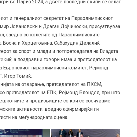
гри во Париз 2024, а двете последни екипи се селат
телот и генералниот секретат на Параолимпискиот
мир Јовановски и Драган Дојчиноски, присуатвуваа
кл, заедно со колегите од Параолимписките
на Босна и Херцеговина, Сабахудин Делалиќ.
ерот за спорт и млади и потпретседател на Владата
екиќ, а поздравни говори имаа и претседателот на
а Европскиот параолимписки комитет, Рејмонд
, Игор Томиќ.
ијата на отварање, претседателот на ПКСМ,
о претседателот на ЕПК, Рејмонд Блондел, при што
 тешкотиите и предизвиците со кои се соочуваме
амските активности, воедно афирмирајќи ги
исти на меѓународната сцена.