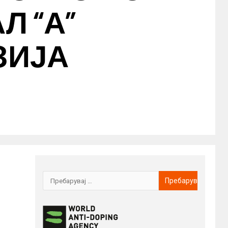
Л “А”
ЗИЈА