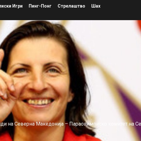
иски Игри
Пинг-Понг
Стрелаштво
Шах
лиди на Северна Македонија – Параолимписко комитет на С