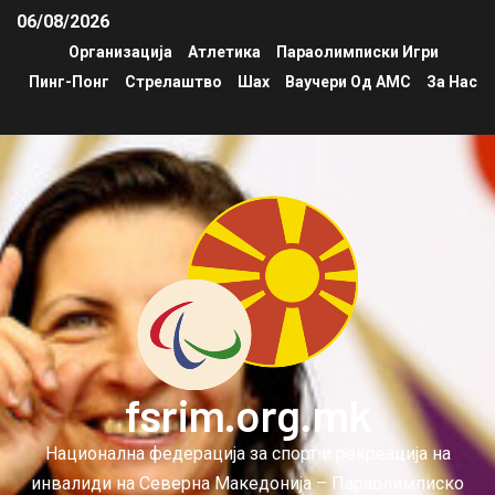
06/08/2026
Организација
Атлетика
Параолимписки Игри
Пинг-Понг
Стрелаштво
Шах
Ваучери Од АМС
За Нас
fsrim.org.mk
Национална федерација за спорт и рекреација на
инвалиди на Северна Македонија – Параолимписко