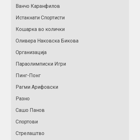
Ванчо Каранфилов
Истакнати Спортисти
Кошарка во колички
Оливера Наковска Бикова
Организација
Параолимписки Игри
Пинг-Понг
Рагми Арифовски
Разно
Сашо Панов
Спортови
Стрелаштво