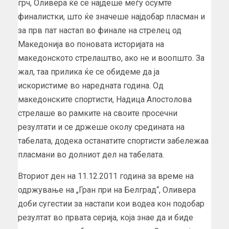
грч, Оливера ќе се најдеше меѓу осумте
финалистки, што ќе значеше најдобар пласман и
за прв пат настап во финале на стрелец од
Македонија во поновата историјата на
македонското стрелаштво, ако не и воопшто. За
жал, таа прилика ќе се обидеме да ја
искористиме во наредната година. Од
македонските спортисти, Надица Апостолова
стрелаше во рамките на своите просечни
резултати и се држеше околу средината на
табелата, додека останатите спортисти забележаа
пласмани во долниот дел на табелата.
Вториот ден на 11.12.2011 година за време на
одржување на „Гран при на Белград“, Оливера
доби сугестии за настапи кои водеа кон подобар
резултат во првата серија, која знае да и биде