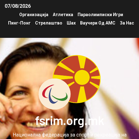
07/08/2026
Организација
Атлетика
Параолимписки Игри
Пинг-Понг
Стрелаштво
Шах
Ваучери Од АМС
За Нас
fsrim.org.mk
Национална федерација за спорт и рекреација на