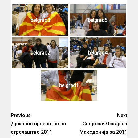
belgrad3
belgrad5
belgrad2
belgrad4
belgrad1
Previous
Next
Државно првенство во
Спортски Оскар на
стрелаштво 2011
Македонија за 2011