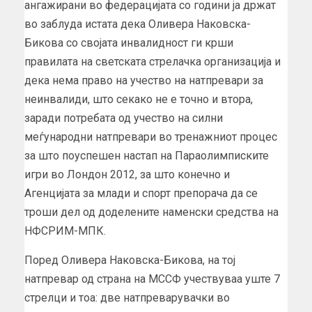
ангажирани во федерацијата со години ја држат
во заблуда истата дека Оливера Наковска-
Бикова со својата инвалидност ги крши
правилата на светската стрелачка организација и
дека нема право на учество на натпревари за
неинвалиди, што секако не е точно и втора,
заради потребата од учество на силни
меѓународни натпревари во тренажниот процес
за што поуспешен настап на Параолимписките
игри во Лондон 2012, за што конечно и
Агенцијата за млади и спорт препорача да се
троши дел од доделените наменски средства на
НФСРИМ-МПК.
Поред Оливера Наковска-Бикова, на тој
натпревар од страна на МССФ учествуваа уште 7
стрелци и тоа: две натпреварувачки во