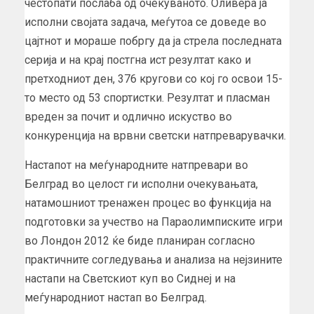
честопати послаба од очекуваното. Оливера ја
исполни својата задача, меѓутоа се доведе во
цајтнот и мораше побргу да ја стрела последната
серија и на крај постгна ист резултат како и
претходниот ден, 376 кругови со кој го освои 15-
то место од 53 спортистки. Резултат и пласман
вреден за почит и одлично искуство во
конкуренција на врвни светски натпреварувачки.
Настапот на меѓународните натпревари во
Белград во целост ги исполни очекувањата,
натамошниот тренажен процес во функција на
подготовки за учество на Параолимписките игри
во Лондон 2012 ќе биде планиран согласно
практичните согледувања и анализа на нејзините
настапи на Светскиот куп во Сиднеј и на
меѓународниот настап во Белград.