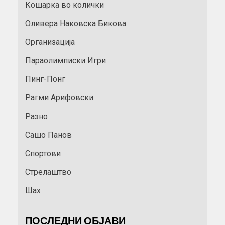
Кошарка во колички
Оливера Наковска Бикова
Организација
Параолимписки Игри
Пинг-Понг
Рагми Арифовски
Разно
Сашо Панов
Спортови
Стрелаштво
Шах
ПОСЛЕДНИ ОБЈАВИ