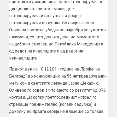
пиштолски дисциплини, еден натпреварувач во
дисциплината пиштол мажи, две
натпреварувачки во пушка, и двајца
натпреварувачи во пушка. Со својот настап
Оливера постигна убедливо најдобри резултати и
пласмани, со што докажа дека во моментот е
најдобриот стрелец во Република Македонија и
од редот на инвалидите и од редот на
неинвалидите.
Првиот ден на 10.12.2011 година на „Трофеј на
Белград“ во конкуренција на 55 натпреварувачки,
меѓу кои и светската легенда Јасна Шекариќ,
Оливера го освои 14-то место со резултат од 376
кругови. Доколку претпоследниот истрел го
стрелаше повнимателно (испали седумка) и
доколку во првата серија не влезеше со толкав