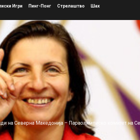
иски Игри
Пинг-Понг
Стрелаштво
Шах
лиди на Северна Македонија – Параолимписко комитет на С