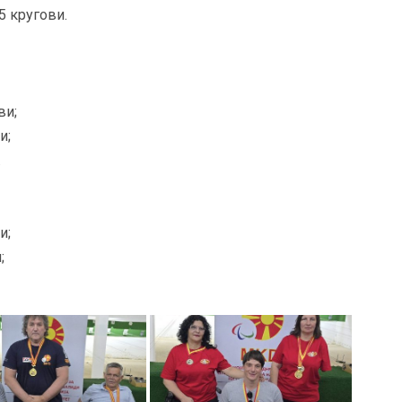
5 кругови.
ви;
и;
.
и;
;