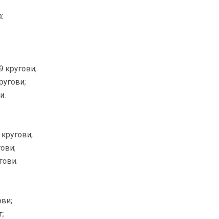
:
9 кругови;
ругови;
и.
кругови;
ови;
гови.
ови;
;