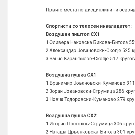
Првите места по дисциплини ги освоија
Спортисти со телесен инвалидитет:
Воздушен пиштол СХ1
1.Оливера Наковска Бикова-Битола 55
2.Александар Јовановски-Скопје 525 к
3.Ванчо Каранфилов-Скопје 517 кругов
Воздушна пушка СХ1
1.Бранимир Јовановски-Куманово 311 
2.Зоран Јовановски-Струмица 286 круг
3.Новча Тодоровски-Куманово 279 кру
Воздушна пушка СХ2:
1.Игорчо Постолов-Струмица 306 круг
2.Наташа Црвенковска-Битола 301 круг