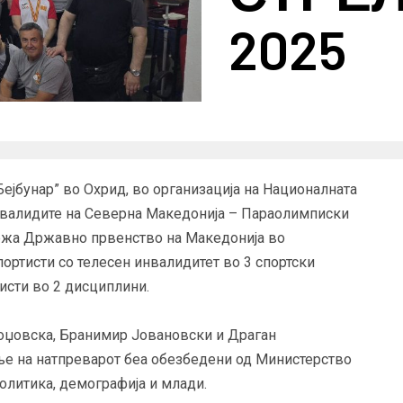
2025
Бејбунар” во Охрид, во организација на Националната
инвалидите на Северна Македонија – Параолимписки
држа Државно првенство на Македонија во
портисти со телесен инвалидитет во 3 спортски
исти во 2 дисциплини.
Гоџовска, Бранимир Јовановски и Драган
ње на натпреварот беа обезбедени од Министерство
политика, демографија и млади.