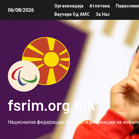
Организација
Атлетика
Параолимп
06/08/2026
Ваучери Од АМС
За Нас
fsrim.org.mk
Национална федерација за спорт и рекреација на инва