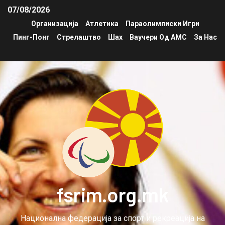
07/08/2026
Организација
Атлетика
Параолимписки Игри
Пинг-Понг
Стрелаштво
Шах
Ваучери Од АМС
За Нас
fsrim.org.mk
Национална федерација за спорт и рекреација на