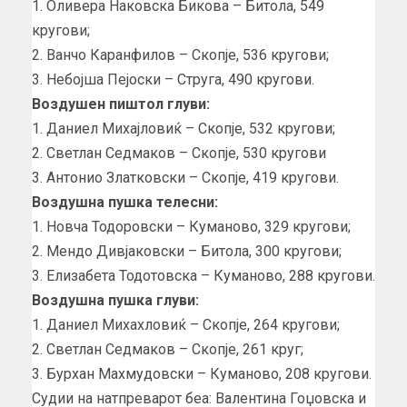
1. Оливера Наковска Бикова – Битола, 549
кругови;
2. Ванчо Каранфилов – Скопје, 536 кругови;
3. Небојша Пејоски – Струга, 490 кругови.
Воздушен пиштол глуви:
1. Даниел Михајловиќ – Скопје, 532 кругови;
2. Светлан Седмаков – Скопје, 530 кругови
3. Антонио Златковски – Скопје, 419 кругови.
Воздушна пушка телесни:
1. Новча Тодоровски – Куманово, 329 кругови;
2. Мендо Дивјаковски – Битола, 300 кругови;
3. Елизабета Тодотовска – Куманово, 288 кругови.
Воздушна пушка глуви:
1. Даниел Михахловиќ – Скопје, 264 кругови;
2. Светлан Седмаков – Скопје, 261 круг;
3. Бурхан Махмудовски – Куманово, 208 кругови.
Судии на натпреварот беа: Валентина Гоџовска и