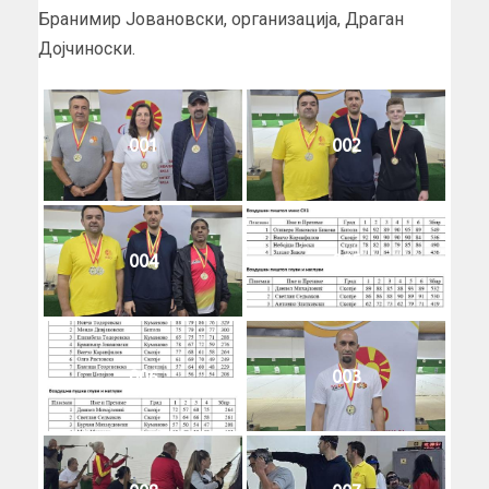
Бранимир Јовановски, организација, Драган
Дојчиноски.
001
002
004
005
006
003