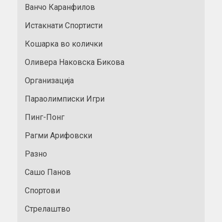
Ванчо Каранфилов
Истакнати Спортисти
Кошарка во колички
Оливера Наковска Бикова
Организација
Параолимписки Игри
Пинг-Понг
Рагми Арифовски
Разно
Сашо Панов
Спортови
Стрелаштво