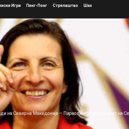
иски Игри
Пинг-Понг
Стрелаштво
Шах
лиди на Северна Македонија – Параолимписко комитет на С