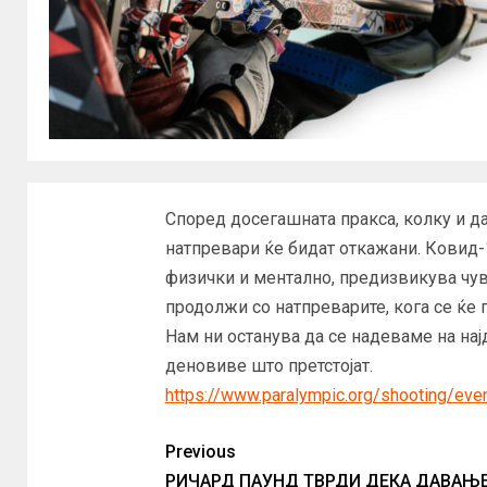
Според досегашната пракса, колку и да
натпревари ќе бидат откажани. Ковид-1
физички и ментално, предизвикува чувс
продолжи со натпреварите, кога се ќе
Нам ни останува да се надеваме на нај
деновиве што претстојат.
https://www.paralympic.org/shooting/eve
Previous
РИЧАРД ПАУНД ТВРДИ ДЕКА ДАВАЊЕ