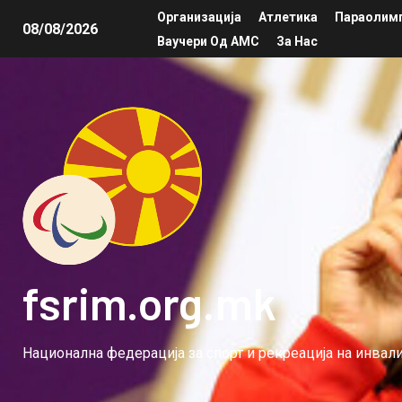
Организација
Атлетика
Параолимп
08/08/2026
Ваучери Од АМС
За Нас
fsrim.org.mk
Национална федерација за спорт и рекреација на инва