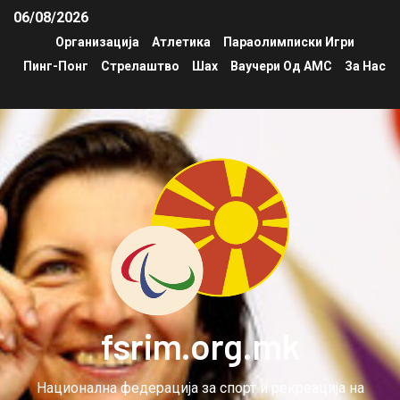
06/08/2026
Организација
Атлетика
Параолимписки Игри
Пинг-Понг
Стрелаштво
Шах
Ваучери Од АМС
За Нас
fsrim.org.mk
Национална федерација за спорт и рекреација на