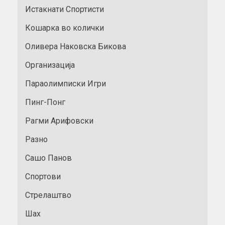
Истакнати Спортисти
Кошарка во колички
Оливера Наковска Бикова
Организација
Параолимписки Игри
Пинг-Понг
Рагми Арифовски
Разно
Сашо Панов
Спортови
Стрелаштво
Шах