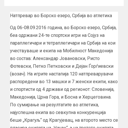
Натпревар во Борско езеро, Србија во атлетика
Од 06-08.09.2016 година, во Борско езеро, Србија,
беа одржани 24-те спортски игри на Сојуз на
параплегичари и тетраплегичари на Србија на кои
учествуваше и екипа на Мобилност Македонија
во состав: Александар Јовановски, Ристо
Фотевски, Петко Петковски и Дејан Ѓорѓиевски
(возач). На игрите настапија 120 натпреварувачи
распоредени во 13 машки и 7 женски екипи, како
и спортисти од 4 држави од регионот: Словенија,
Македонија, Црна Гора, и Босна и Херцеговина.
По сумирање на резултатите во атлетика,
најуспешна екипа во севкупна конкуренција
беше „Крагуљ“ од Крагујевац, на второто место се
пласира екипата на „Чачак“, а на третото екипата