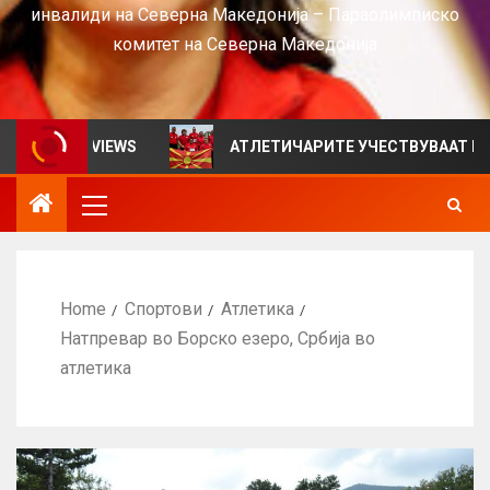
инвалиди на Северна Македонија – Параолимписко
комитет на Северна Македонија
н за VIEWS
АТЛЕТИЧАРИТЕ УЧЕСТВУВААТ НА СРБИЈ
Home
Спортови
Атлетика
Натпревар во Борско езеро, Србија во
атлетика