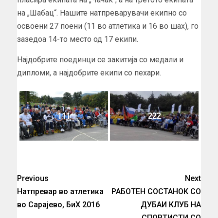
на „Шабац“. Нашите натпреварувачи екипно со
освоени 27 поени (11 во атлетика и 16 во шах), го
зазедоа 14-то место од 17 екипи.
Најдобрите поединци се закитија со медали и
дипломи, а најдобрите екипи со пехари.
111
222
Previous
Next
Натпревар во атлетика
РАБОТЕН СОСТАНОК СО
во Сарајево, БиХ 2016
ДУБАИ КЛУБ НА
СПОРТИСТИ СО