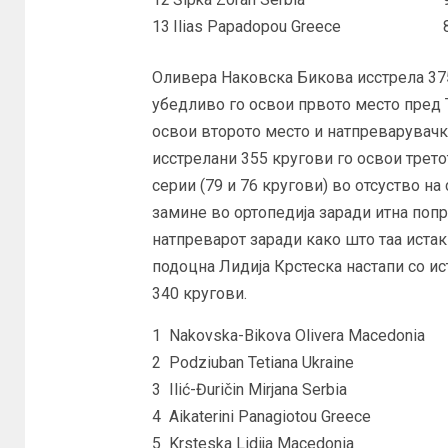
13
Ilias Papadopou Greece
Оливера Наковска Бикова исстрела 375
убедливо го освои првото место пред Т
освои второто место и натпреварувачка
исстрелани 355 кругови го освои трето
серии (79 и 76 кругови) во отсуство н
замине во ортопедија заради итна поп
натпреварот заради како што таа истак
подоцна Лидија Крстеска настапи со и
340 кругови.
1
Nakovska-Bikova Olivera Macedonia
2
Podziuban Tetiana Ukraine
3
Ilić-Đuričin Mirjana Serbia
4
Aikaterini Panagiotou Greece
5
Krsteska Lidija Macedonia