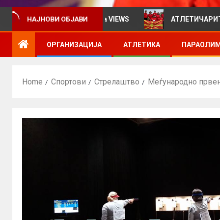
ормативен билтен за VIEWS
АТЛЕТИЧАРИТЕ УЧЕСТВ
НАЈНОВИ ОБЈАВИ
ОРГАНИЗАЦИЈА
АТЛЕТИКА
ПАРАОЛИМ
Home
Спортови
Стрелаштво
Меѓународно првен