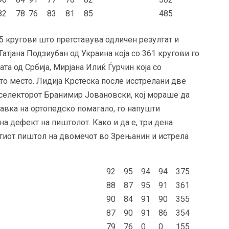
82
78
76
83
81
85
485
 кругови што претставува одличен резултат и
атјана Подзиубан од Украина која со 361 кругови го
та од Србија, Мирјана Илиќ Ѓурчин која со
то место. Лидија Крстеска после исстрелани две
а селекторот Бранимир Јовановски, кој мораше да
равка на ортопедско помагало, го напушти
на дефект на пиштолот. Како и да е, три дена
стиот пиштол на двомечот во Зрењанин и истрела
92
95
94
94
375
88
87
95
91
361
90
84
91
90
355
87
90
91
86
354
79
76
0
0
155