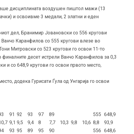
лаше дисциплината воздушен пиштол мажи (13
ачки) и освоивме 3 медали, 2 златни и еден
ниот дел, Бранимир Јовановски со 556 кругови
 Ванчо Каранфилов со 555 кругови влезе во
Тони Митровски со 523 кругови го освои 11-то
о финалните десет истрели Ванчо Каранфилов за 0,3
и и со 648,9 кругови го освои првото место,
есто, додека Гурисати Ѓула од Унгарија го освои
93
91
92
93
97
89
555
648,9
10,7
9,1
9,5
9,4
8
7,7
10,3
9,8
10,6
8,8
93,9
94
93
95
89
95
90
556
648,6