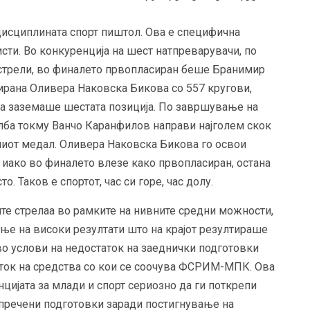
дисциплината спорт пиштол. Ова е специфична
исти. Во конкуренција на шест натпреварувачи, по
стрели, во финалето првопласиран беше Бранимир
ирана Оливера Наковска Бикова со 557 кругови,
ја заземаше шестата позиција. По завршување на
лба токму Ванчо Каранфилов направи најголем скок
ениот медал. Оливера Наковска Бикова го освои
ст иако во финалето влезе како првопласиран, остана
о. Таков е спортот, час си горе, час долу.
те стрелаа во рамките на нивните средни можности,
ње на високи резултати што на крајот резултираше
во услови на недостаток на заеднички подготовки
аток на средства со кои се соочува ФСРИМ-МПК. Ова
нцијата за млади и спорт сериозно да ги поткрепи
пречени подготовки заради постигнување на