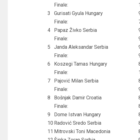
Finale:
3
Gurisati Gyula Hungary
Finale:
4
Papaz Živko Serbia
Finale:
5
Janda Aleksandar Serbia
Finale:
6
Koszegi Tamas Hungary
Finale:
7
Pajović Milan Serbia
Finale:
8
Bošnjak Damir Croatia
Finale:
9
Dome Istvan Hungary
10
Radović Sredo Serbia
11
Mitrovski Toni Macedonia
12
Šipka Zoran Serbia