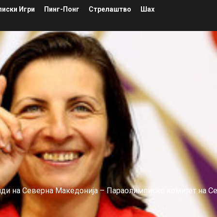
иски Игри
Пинг-Понг
Стрелаштво
Шах
лиди на Северна Македонија – Параолимписко комитет на С