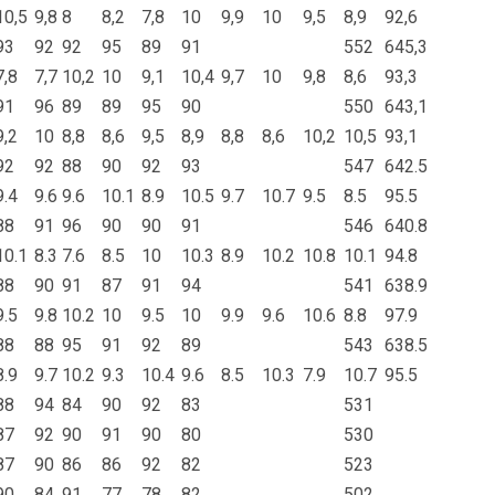
10,5
9,8
8
8,2
7,8
10
9,9
10
9,5
8,9
92,6
93
92
92
95
89
91
552
645,3
7,8
7,7
10,2
10
9,1
10,4
9,7
10
9,8
8,6
93,3
91
96
89
89
95
90
550
643,1
9,2
10
8,8
8,6
9,5
8,9
8,8
8,6
10,2
10,5
93,1
92
92
88
90
92
93
547
642.5
9.4
9.6
9.6
10.1
8.9
10.5
9.7
10.7
9.5
8.5
95.5
88
91
96
90
90
91
546
640.8
10.1
8.3
7.6
8.5
10
10.3
8.9
10.2
10.8
10.1
94.8
88
90
91
87
91
94
541
638.9
9.5
9.8
10.2
10
9.5
10
9.9
9.6
10.6
8.8
97.9
88
88
95
91
92
89
543
638.5
8.9
9.7
10.2
9.3
10.4
9.6
8.5
10.3
7.9
10.7
95.5
88
94
84
90
92
83
531
87
92
90
91
90
80
530
87
90
86
86
92
82
523
90
84
91
77
78
82
502