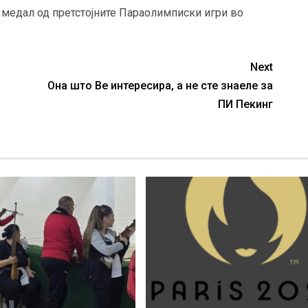
а медал од претстојните Параолимписки игри во
Next
Она што Ве интересира, а не сте знаеле за
ПИ Пекинг