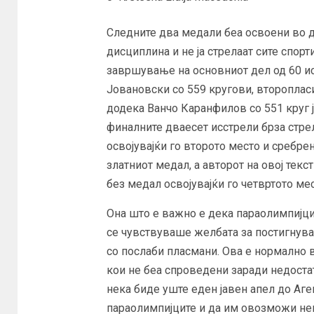
Следните два медали беа освоени во 
дисциплина и не ја стрелаат сите спорт
завршување на основниот дел од 60 и
Јовановски со 559 кругови, второплас
додека Ванчо Каранфилов со 551 круг 
финалните дваесет исстрели брза стре
освојувајќи го второто место и сребр
златниот медал, а авторот на овој тек
без медал освојувајќи го четвртото мест
Она што е важно е дека параолимпијци
се чувствуваше желбата за постигнува
со послаби пласмани. Ова е нормално 
кои не беа спроведени заради недост
нека биде уште еден јавен апел до Аге
параолимпијците и да им овозможи не