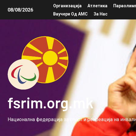
Организација
Атлетика
Параолимп
08/08/2026
Ваучери Од АМС
За Нас
fsrim.org.mk
Национална федерација за спорт и рекреација на инва