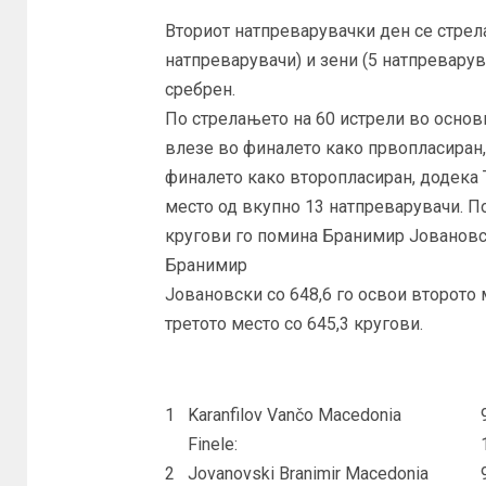
Вториот натпреварувачки ден се стре
натпреварувачи) и зени (5 натпреварув
сребрен.
По стрелањето на 60 истрели во основ
влезе во финалето како првопласиран,
финалето како второпласиран, додека 
место од вкупно 13 натпреварувачи. П
кругови го помина Бранимир Јовановск
Бранимир
Јовановски со 648,6 го освои второто м
третото место со 645,3 кругови.
1
Karanfilov Vančo Macedonia
Finele:
2
Jovanovski Branimir Macedonia