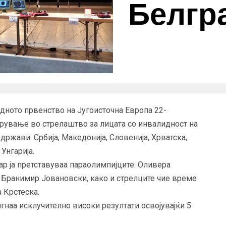
Белгр
дното првенство на Југоисточна Европа 22-
арување во стрелаштво за лицата со инвалидност на
држави: Србија, Македонија, Словенија, Хрватска,
Унгарија.
ар ја претставуваа параолимпијците: Оливера
 Бранимир Јовановски, како и стрелците чие време
 Крстеска.
гнаа исклучително високи резултати освојувајќи 5