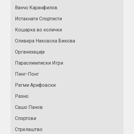
Ванчо Каранфилов
Истакнати Спортисти
Кошарка во колички
Оливера Наковска Бикова
Организација
Параолимписки Игри
Пинг-Понг
Рагми Арифовски
Разно
Сашо Панов
Спортови
Стрелаштво