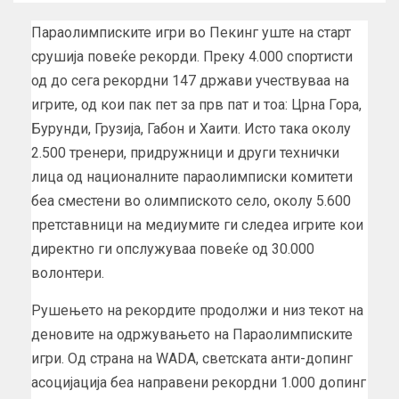
Параолимписките игри во Пекинг уште на старт
срушија повеќе рекорди. Преку 4.000 спортисти
од до сега рекордни 147 држави учествуваа на
игрите, од кои пак пет за прв пат и тоа: Црна Гора,
Бурунди, Грузија, Габон и Хаити. Исто така околу
2.500 тренери, придружници и други технички
лица од националните параолимписки комитети
беа сместени во олимпиското село, околу 5.600
претставници на медиумите ги следеа игрите кои
директно ги опслужуваа повеќе од 30.000
волонтери.
Рушењето на рекордите продолжи и низ текот на
деновите на одржувањето на Параолимписките
игри. Од страна на WADA, светската анти-допинг
асоцијација беа направени рекордни 1.000 допинг