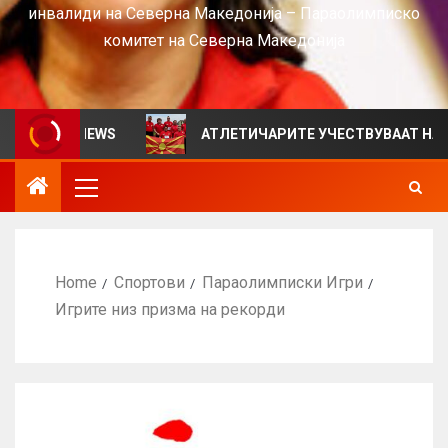
инвалиди на Северна Македонија – Параолимписко
комитет на Северна Македонија
 за VIEWS
АТЛЕТИЧАРИТЕ УЧЕСТВУВААТ НА СРБИЈА
Home
Спортови
Параолимписки Игри
Игрите низ призма на рекорди