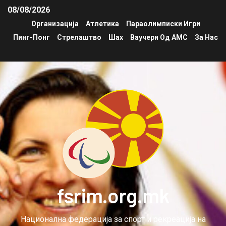
08/08/2026
Организација
Атлетика
Параолимписки Игри
Пинг-Понг
Стрелаштво
Шах
Ваучери Од АМС
За Нас
fsrim.org.mk
Национална федерација за спорт и рекреација на