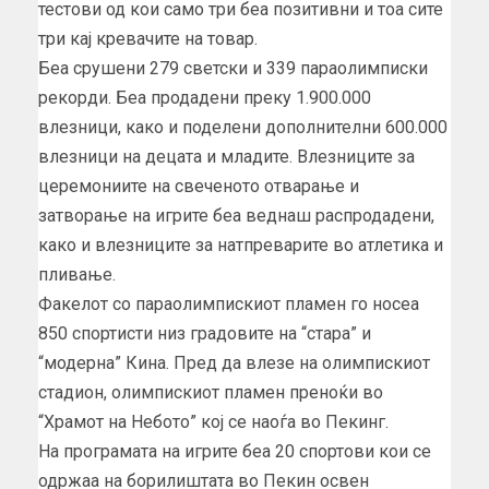
тестови од кои само три беа позитивни и тоа сите
три кај кревачите на товар.
Беа срушени 279 светски и 339 параолимписки
рекорди. Беа продадени преку 1.900.000
влезници, како и поделени дополнителни 600.000
влезници на децата и младите. Влезниците за
церемониите на свеченото отварање и
затворање на игрите беа веднаш распродадени,
како и влезниците за натпреварите во атлетика и
пливање.
Факелот со параолимпискиот пламен го носеа
850 спортисти низ градовите на “стара” и
“модерна” Кина. Пред да влезе на олимпискиот
стадион, олимпискиот пламен преноќи во
“Храмот на Небото” кој се наоѓа во Пекинг.
На програмата на игрите беа 20 спортови кои се
одржаа на борилиштата во Пекин освен