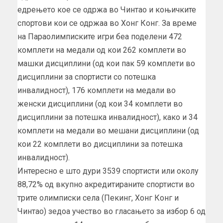
едрењето кое се одржа во Чинтао и коњичките
спортови кои се одржаа во Хонг Конг. За време
на Параолимписките игри беа поделени 472
комплети на медали од кои 262 комплети во
машки дисциплини (од кои пак 59 комплети во
дисциплини за спортисти со потешка
инвалидност), 176 комплети на медали во
женски дисциплини (од кои 34 комплети во
дисциплини за потешка инвалидност), како и 34
комплети на медали во мешани дисциплини (од
кои 22 комплети во дисциплини за потешка
инвалидност).
Интересно е што дури 3539 спортисти или околу
88,72% од вкупно акредитираните спортисти во
трите олимписки села (Пекинг, Хонг Конг и
Чинтао) зедоа учество во гласањето за избор 6 од