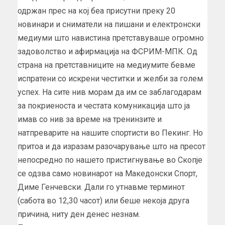
одржан прес на кој беа присутни преку 20
новинари и сниматели на пишани и електронски
медиуми што навистина претставуваше огромно
задоволство и афирмација на ФСРИМ-МПК. Од
страна на претставниците на медиумите бевме
испратени со искрени честитки и желби за голем
успех. На сите нив морам да им се заблагодарам
за покриеноста и честата комуникација што ја
имав со нив за време на тренинзите и
натпреварите на нашите спортисти во Пекинг. Но
притоа и да изразам разочарување што на пресот
непосредно по нашето пристигнување во Скопје
се одзва само новинарот на Македонски Спорт,
Диме Генчевски. Дали го утнавме терминот
(сабота во 12,30 часот) или беше некоја друга
причина, ниту ден денес незнам.