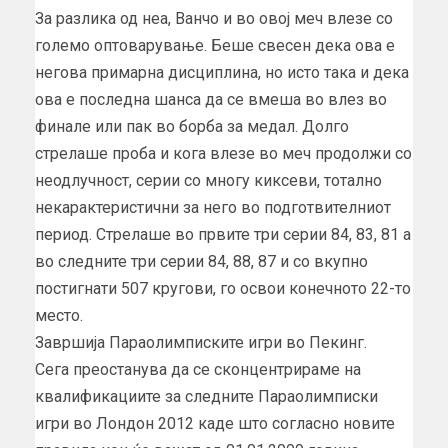
За разлика од неа, Ванчо и во овој меч влезе со
големо оптоварување. Беше свесен дека ова е
негова примарна дисциплина, но исто така и дека
ова е последна шанса да се вмеша во влез во
финале или пак во борба за медал. Долго
стрелаше проба и кога влезе во меч продолжи со
неодлучност, серии со многу киксеви, тотално
некарактеристични за него во подготвителниот
период. Стрелаше во првите три серии 84, 83, 81 а
во следните три серии 84, 88, 87 и со вкупно
постигнати 507 кругови, го освои конечното 22-то
место.
Завршија Параолимписките игри во Пекинг.
Сега преостанува да се сконцентрираме на
квалификациите за следните Параолимписки
игри во Лондон 2012 каде што согласно новите