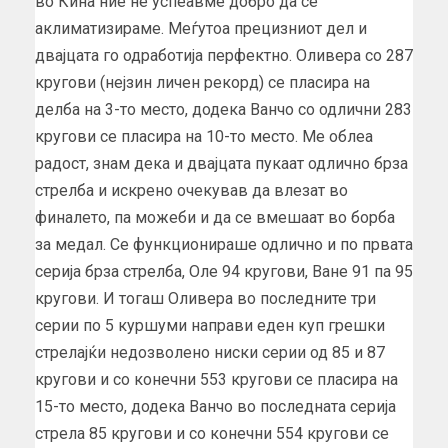
во Кина ние не успеавме добро да се
аклиматизираме. Меѓутоа прецизниот дел и
двајцата го одработија перфектно. Оливера со 287
кругови (нејзин личен рекорд) се пласира на
делба на 3-то место, додека Ванчо со одлични 283
кругови се пласира на 10-то место. Ме облеа
радост, знам дека и двајцата пукаат одлично брза
стрелба и искрено очекував да влезат во
финалето, па можеби и да се вмешаат во борба
за медал. Се функционираше одлично и по првата
серија брза стрелба, Оле 94 кругови, Ване 91 па 95
кругови. И тогаш Оливера во последните три
серии по 5 куршуми направи еден куп грешки
стрелајќи недозволено ниски серии од 85 и 87
кругови и со конечни 553 кругови се пласира на
15-то место, додека Ванчо во последната серија
стрела 85 кругови и со конечни 554 кругови се