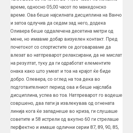
време, односно 05,00 часот по македонско
време. Ова беше најсилната дисциплина на Ванчо
и затоа одлучив да седам зад него, додека
Оливера беше оддалечена десетина метри од
мене, но имавме добар визуелен контакт. Пред
почетокот со спортистите се договаравме да
влезат во натпреварот релаксирани, да не мислат
на резултат, туку да ги одработат елементите
онака како што умеат и тоа на крајот ќе биде
добро. Олевера, со оглед на тоа дека во
подготвителниот период ова и беше најслаба
дисциплина, успеа во тоа. Натпреварот го водеше
совршено, два пати ја извлекував од огнената
линија кога ќе западнеше во криза, ги слушаше
советите и 58 истрели од вкупно 60 ги стрелаше
перфектно и имаше одлични серии 87, 89, 90, 85,