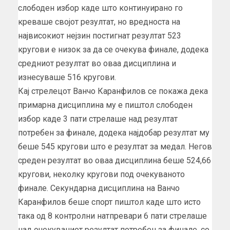
слободен избор каде што континуирано го
креваше својот резултат, но вредноста на
највисокиот нејзин постигнат резултат 523
кругови е низок за да се очекува финале, додека
средниот резултат во оваа дисциплина и
изнесуваше 516 кругови.
Кај стрелецот Ванчо Каранфилов се покажа дека
примарна дисциплина му е пиштол слободен
избор каде 3 пати стрелаше над резултат
потребен за финале, додека најдобар резултат му
беше 545 кругови што е резултат за медал. Негов
среден резултат во оваа дисциплина беше 524,66
кругови, неколку кругови под очекуваното
финале. Секундарна дисциплина на Ванчо
Каранфилов беше спорт пиштол каде што исто
така од 8 контролни натпревари 6 пати стрелаше
над очекуваниот резултат потребен за финале, со