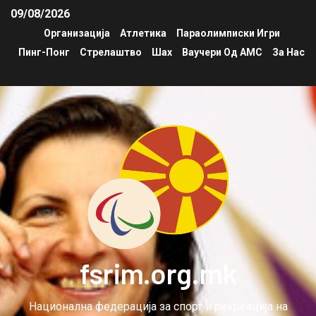
09/08/2026
Организација
Атлетика
Параолимписки Игри
Пинг-Понг
Стрелаштво
Шах
Ваучери Од АМС
За Нас
fsrim.org.mk
Национална федерација за спорт и рекреација на