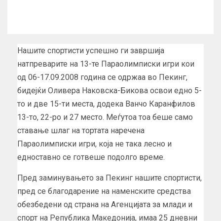
Нашите спортисти успешно ги завршија
натпреварите на 13-те Параолимписки игри кои
од 06-17.09.2008 година се одржаа во Пекинг,
бидејќи Оливера Наковска-Бикова освои едно 5-
то и две 15-ти места, додека Ванчо Каранфилов
13-то, 22-ро и 27 место. Меѓутоа тоа беше само
ставање шлаг на тортата наречена
Параолимписки игри, која не така лесно и
едноставно се готвеше подолго време.
Пред заминувањето за Пекинг нашите спортисти,
пред се благодарение на наменските средства
обезбедени од страна на Агенцијата за млади и
спорт на Република Македонија, имаа 25 дневни