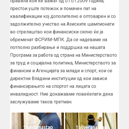
правила кои ќе важат од 01.01.2009 година,
престои уште потежок и помачен пат на
квалификации кој дополително е оптоварен и со
задолжително учество на Азиските шампионати
во стрелаштво кои финансиски силно ќе ја
обременат ФСРИМ-МПК. Да се надеваме на
потполно разбирање и поддршка на нашата
Програма за работа од страна на Министерството
за труд и социјална политика, Министерството за
финансии и Агенцијата за млади и спорт, кои се
директни Владини институции од кои зависи
финансирањето на спортот на лицата со
инвалидност. Ние докажавме повеќепати дека
заслужуваме таков третман.
1vanconastap
1oliveranastap