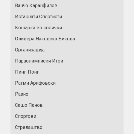
Ванчо Каранфилов
Истакнати Спортисти
Кошарка во колички
Оливера Наковска Бикова
Организација
Параолимписки Игри
Пинг-Понг
Рагми Арифовски
Разно
Сашо Панов
Спортови
Стрелаштво