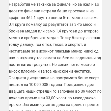
Разработивме тактика за финале, но за жал и во
десетте финални истрели беше просечна и на
крајот со 462,1 круг го освои 5-то место, за само
0,4 круга помалку од резултатот за 3-то месо и
бронзен медал или само 1,4 кругови до второто
место и сребрениот медал. Толку блиску, а сепак
толку далеку. Тоа е тоа, таков е спортот, и
честитавме за високиот пласман макар никој од
нас, а најмногу таа самата не бевме задоволни од
постигнатиот резултат. Но сепак петто место е
висок пласман и за тоа најискрени честитки.
Следната дисциплина на програмата беше спорт
пиштол на 10.09.2008 година. Прецизниот дел
двајцата наши стрелци го започнаа во 09 часот по
локално време или 03,00 часот по македонско
време. Јас имав чувство дека за целиот престој