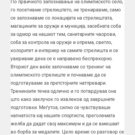
По првичното запознавање на олимпиското село,
го посетивме стрелиштето, не трениравме, само
се запознавме со локацијата на стрелиштата,
магацините за оружје и муниција, засебната соба
за одмор на нашиот тим, санитарните чворови,
соба за контрола на оружје и опрема, светло,
колоритет и ентериер на самите стрелишта и се
уверивме дека се е направено беспрекорно.
Вториот ден веќе започнавме со тренинг на
олимпиското стрелиште и почнавме да се
подготвуваме за претстојните натпревари.
Тренинзите течеа одлично и го потврдуваа она
што како заклучок го извлеков од завршните
подготовки. Меѓутоа, силно се чувствуваше
напнатоста кај нашите спортисти, преголемата
желба да дадат свој максимум и да се вмешаат
во борба за медалите. Цело време со разговор се