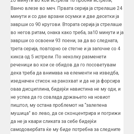
20 минути во кои истрела 18 пробни истрели,
Ванчо влезе во меч. Првата серија ја стрелаше 24
минути и со две врзани осумки и две десетки ја
заврши со 90 кругови. Втората серија ја стрелаше
во негов ритам, онака како треба, за10 минути и ја
заврши со освоени 93 поени, за да во следната,
трета серија, повторно се стегне и ја започне со 4
кикса од 5 истрели. По неколку разменети
реченици во кои се обидов да го посоветувам
дека треба да внимава на елементи на изведба,
изедначен стисок на ракохват и да не ја форсира
оваа дисциплина, бидејќи навистина не му оди, и
не успеа да го совлада држањето на новиот
пиштол, му остана проблемот на “залепена
мушица” во лево, да се сконцентрира и погрижи
да не ја квари сликата за себе бидејќи
самодовербата ќе му биде потребна за следните