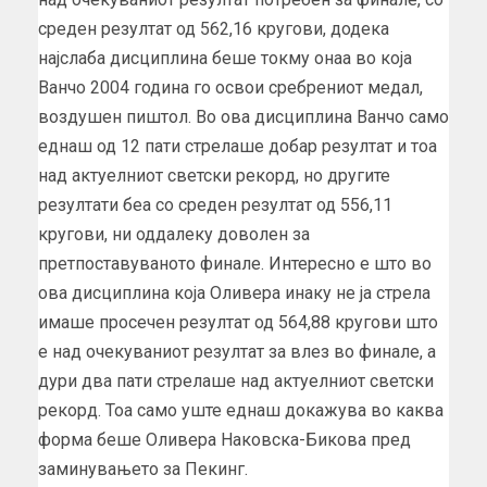
среден резултат од 562,16 кругови, додека
најслаба дисциплина беше токму онаа во која
Ванчо 2004 година го освои сребрениот медал,
воздушен пиштол. Во ова дисциплина Ванчо само
еднаш од 12 пати стрелаше добар резултат и тоа
над актуелниот светски рекорд, но другите
резултати беа со среден резултат од 556,11
кругови, ни оддалеку доволен за
претпоставуваното финале. Интересно е што во
ова дисциплина која Оливера инаку не ја стрела
имаше просечен резултат од 564,88 кругови што
е над очекуваниот резултат за влез во финале, а
дури два пати стрелаше над актуелниот светски
рекорд. Тоа само уште еднаш докажува во каква
форма беше Оливера Наковска-Бикова пред
заминувањето за Пекинг.