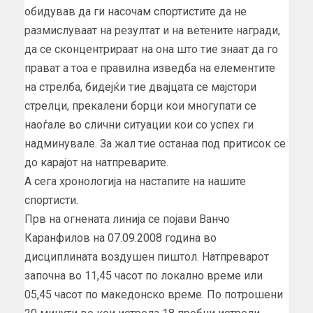
обидував да ги насочам спортистите да не
размислуваат на резултат и на ветените награди,
да се сконцентрираат на она што тие знаат да го
прават а тоа е правилна изведба на елементите
на стрелба, бидејќи тие двајцата се мајстори
стрелци, прекалени борци кои многупати се
наоѓале во слични ситуации кои со успех ги
надминувале. За жал тие останаа под притисок се
до карајот на натпреварите.
А сега хронологија на настапите на нашите
спортисти.
Прв на огнената линија се појави Ванчо
Каранфилов на 07.09.2008 година во
дисциплината воздушен пиштол. Натпреварот
започна во 11,45 часот по локално време или
05,45 часот по македонско време. По потрошени