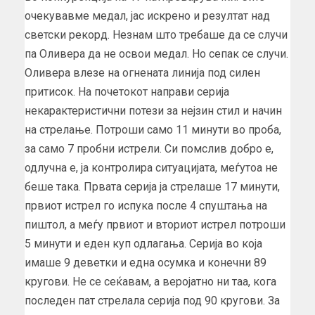
очекувавме медал, јас искрено и резултат над
светски рекорд. Незнам што требаше да се случи
па Оливера да не освои медал. Но сепак се случи.
Оливера влезе на огнената линија под силен
притисок. На почетокот направи серија
некарактеристични потези за нејзин стил и начин
на стрелање. Потроши само 11 минути во проба,
за само 7 пробни истрели. Си помслив добро е,
одлучна е, ја контролира ситуацијата, меѓутоа не
беше така. Првата серија ја стрелаше 17 минути,
првиот истрел го испука после 4 спуштања на
пиштол, а меѓу првиот и вториот истрел потроши
5 минути и еден куп одлагања. Серија во која
имаше 9 деветки и една осумка и конечни 89
кругови. Не се сеќавам, а веројатно ни таа, кога
последен пат стрелала серија под 90 кругови. За