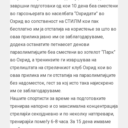
завршни подготовки од кои 10 дена беа сместени
во гарсоњерата во населбата “Охридати” во
Охрид во сопственост на СТИЛМ кои пак
бесплатно им ја отстапија на користење за што во
оваа прилика јавно им се заблагодаруваме,
додека останатите петнаесет денови
параолимпијците беа сместени во хотелот “Парк”
во Охрид, а тренинзите ги извршуваа на
стрелиштата на стрелачкиот клуб Охрид кои во
оваа прилика им ги отстапија на параолимпијците
без надоместок, гест за кој исто така најискрено
им се заблагодаруваме.
Нашите спортисти за време на подготовките
тренираа напорно и со максимална концентрација
стрелајќи секојдневно и по неколку натпревари,
тренирајќи помеѓу 6-8 часа. За 15 дена имавме