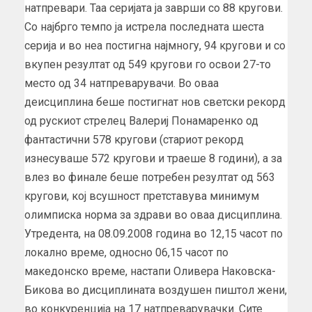
натпревари. Таа серијата ја заврши со 88 кругови.
Со најбрго темпо ја истрела последната шеста
серија и во неа постигна најмногу, 94 кругови и со
вкупен резултат од 549 кругови го освои 27-то
место од 34 натпреварувачи. Во оваа
деисциплина беше постигнат нов светски рекорд
од рускиот стрелец Валериј Понамаренко од
фантастични 578 кругови (стариот рекорд
изнесуваше 572 кругови и траеше 8 години), а за
влез во финале беше потребен резултат од 563
кругови, кој всушност претставува минимум
олимписка норма за здрави во оваа дисциплина.
Утредента, на 08.09.2008 година во 12,15 часот по
локално време, односно 06,15 часот по
македонско време, настапи Оливера Наковска-
Бикова во дисциплината воздушен пиштол жени,
во конкуренција на 17 натпреварувачки. Сите