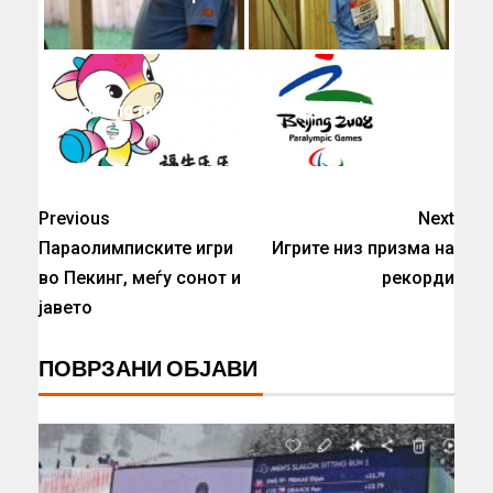
peking maskota
peking logo
Previous
Next
Параолимписките игри
Игрите низ призма на
во Пекинг, меѓу сонот и
рекорди
јавето
ПОВРЗАНИ ОБЈАВИ