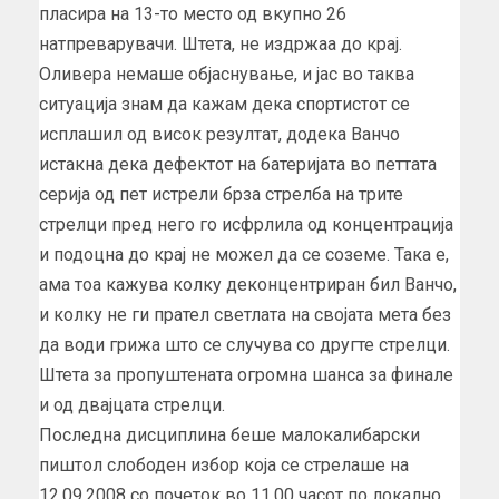
пласира на 13-то место од вкупно 26
натпреварувачи. Штета, не издржаа до крај.
Оливера немаше објаснување, и јас во таква
ситуација знам да кажам дека спортистот се
исплашил од висок резултат, додека Ванчо
истакна дека дефектот на батеријата во петтата
серија од пет истрели брза стрелба на трите
стрелци пред него го исфрлила од концентрација
и подоцна до крај не можел да се соземе. Така е,
ама тоа кажува колку деконцентриран бил Ванчо,
и колку не ги прател светлата на својата мета без
да води грижа што се случува со другте стрелци.
Штета за пропуштената огромна шанса за финале
и од двајцата стрелци.
Последна дисциплина беше малокалибарски
пиштол слободен избор која се стрелаше на
12.09.2008 со почеток во 11,00 часот по локално