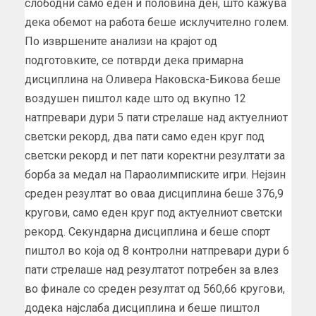
слободни само еден и половина ден, што кажува
дека обемот на работа беше исклучително голем.
По извршените анализи на крајот од
подготовките, се потврди дека примарна
дисциплина на Оливера Наковска-Бикова беше
воздушен пиштол каде што од вкупно 12
натпревари дури 5 пати стрелаше над актуелниот
светски рекорд, два пати само еден круг под
светски рекорд и пет пати коректни резултати за
борба за медал на Параолимписките игри. Нејзин
среден резултат во оваа дисциплина беше 376,9
кругови, само еден круг под актуелниот светски
рекорд. Секундарна дисциплина и беше спорт
пиштол во која од 8 контролни натпревари дури 6
пати стрелаше над резултатот потребен за влез
во финале со среден резултат од 560,66 кругови,
додека најслаба дисциплина и беше пиштол