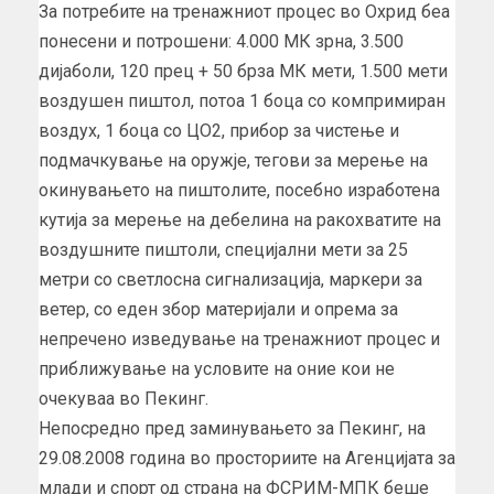
За потребите на тренажниот процес во Охрид беа
понесени и потрошени: 4.000 МК зрна, 3.500
дијаболи, 120 прец + 50 брза МК мети, 1.500 мети
воздушен пиштол, потоа 1 боца со компримиран
воздух, 1 боца со ЦО2, прибор за чистење и
подмачкување на оружје, тегови за мерење на
окинувањето на пиштолите, посебно изработена
кутија за мерење на дебелина на ракохватите на
воздушните пиштоли, специјални мети за 25
метри со светлосна сигнализација, маркери за
ветер, со еден збор материјали и опрема за
непречено изведување на тренажниот процес и
приближување на условите на оние кои не
очекуваа во Пекинг.
Непосредно пред заминувањето за Пекинг, на
29.08.2008 година во просториите на Агенцијата за
млади и спорт од страна на ФСРИМ-МПК беше