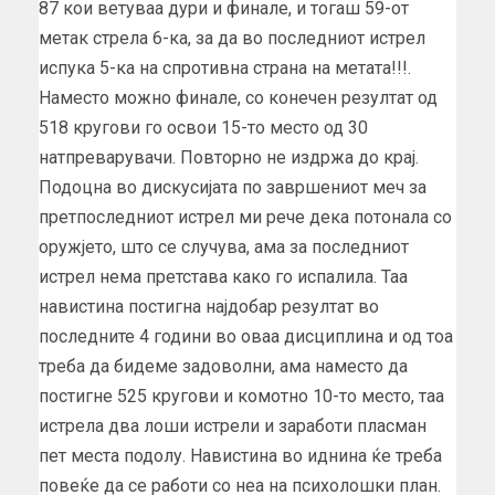
87 кои ветуваа дури и финале, и тогаш 59-от
метак стрела 6-ка, за да во последниот истрел
испука 5-ка на спротивна страна на метата!!!.
Наместо можно финале, со конечен резултат од
518 кругови го освои 15-то место од 30
натпреварувачи. Повторно не издржа до крај.
Подоцна во дискусијата по завршениот меч за
претпоследниот истрел ми рече дека потонала со
оружјето, што се случува, ама за последниот
истрел нема претстава како го испалила. Таа
навистина постигна најдобар резултат во
последните 4 години во оваа дисциплина и од тоа
треба да бидеме задоволни, ама наместо да
постигне 525 кругови и комотно 10-то место, таа
истрела два лоши истрели и заработи пласман
пет места подолу. Навистина во иднина ќе треба
повеќе да се работи со неа на психолошки план.