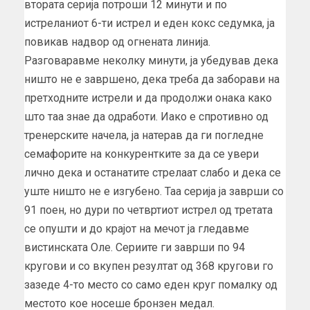
втората серија потроши 12 минути и по
истреланиот 6-ти истрел и еден кокс седумка, ја
повикав надвор од огнената линија.
Разговаравме неколку минути, ја убедував дека
ништо не е завршено, дека треба да заборави на
претходните истрели и да продолжи онака како
што таа знае да одработи. Иако е спротивно од
тренерските начела, ја натерав да ги погледне
семафорите на конкурентките за да се увери
лично дека и останатите стрелаат слабо и дека се
уште ништо не е изгубено. Таа серија ја заврши со
91 поен, но дури по четвртиот истрел од третата
се опушти и до крајот на мечот ја гледавме
вистинската Оле. Сериите ги заврши по 94
кругови и со вкупен резултат од 368 кругови го
зазеде 4-то место со само еден круг помалку од
местото кое носеше бронзен медал.