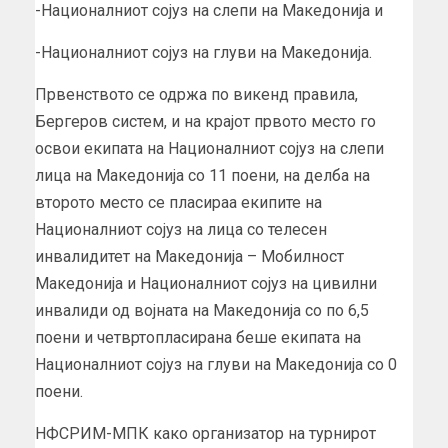
-Националниот сојуз на слепи на Mакедонија и
-Националниот сојуз на глуви на Македонија.
Првенството се одржа по викенд правила,
Бергеров систем, и на крајот првото место го
освои екипата на Националниот сојуз на слепи
лица на Македонија со 11 поени, на делба на
второто место се пласираа екипите на
Националниот сојуз на лица со телесен
инвалидитет на Македонија – Мобилност
Македонија и Националниот сојуз на цивилни
инвалиди од војната на Македонија со по 6,5
поени и четвртопласирана беше екипата на
Националниот сојуз на глуви на Македонија со 0
поени.
НФСРИМ-МПК како организатор на турнирот