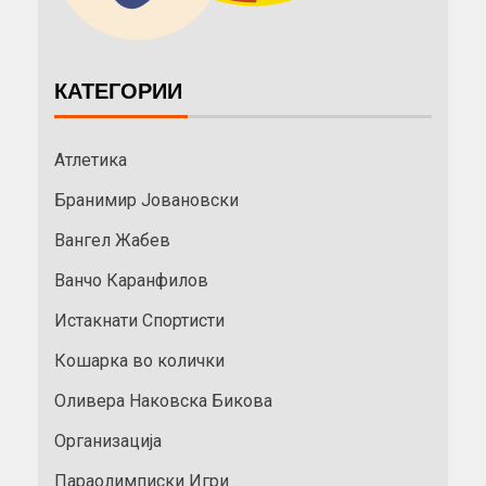
КАТЕГОРИИ
Атлетика
Бранимир Јовановски
Вангел Жабев
Ванчо Каранфилов
Истакнати Спортисти
Кошарка во колички
Оливера Наковска Бикова
Организација
Параолимписки Игри