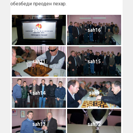
обезбеди преоден пехар.
sah17
sah16
sah11
sah15
sah14
sah9
sah13
sah12