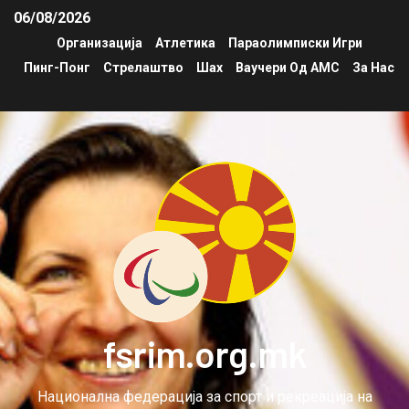
06/08/2026
Организација
Атлетика
Параолимписки Игри
Пинг-Понг
Стрелаштво
Шах
Ваучери Од АМС
За Нас
fsrim.org.mk
Национална федерација за спорт и рекреација на