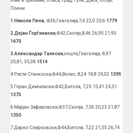
Име и презиме, Класа, Град, Ѓуле, Диск, Копје,
Поени
1.Никола Пеев
, Ф36,Гевгелија,7,4 22,0 20,6
1779
2.Дејан Ѓорѓиевски
,Ф42,Скопје,8,46 26,95 21,95
1670
3.Александар Талески
,општа,Гевгелија, 8,97
20,81, 35,38
1514
4.Ристе Станкоски,Ф44,Велес, 8,24 18,8 29,02
1395
5.Горан Димчевски,Ф42,Битола, 7,25 15,41 24,51
1375
6.Марјан Зафировски,Ф37,Скопје, 7,56 20,23 21,87
1350
7.Дарко Спирковски,Ф44,Битола, 7,22 21,55 26,74