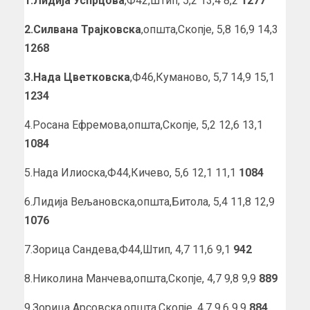
1.Лидија Успрцова
,Ф42,Штип, 5,2 13,4 8,2
1277
2.Силвана Трајковска
,општа,Скопје, 5,8 16,9 14,3
1268
3.Нада Цветковска
,Ф46,Куманово, 5,7 14,9 15,1
1234
4.Росана Ефремова,општа,Скопје, 5,2 12,6 13,1
1084
5.Нада Илиоска,Ф44,Кичево, 5,6 12,1 11,1
1084
6.Лидија Вељановска,општа,Битола, 5,4 11,8 12,9
1076
7.Зорица Сандева,Ф44,Штип, 4,7 11,6 9,1
942
8.Николина Манчева,општа,Скопје, 4,7 9,8 9,9
889
9.Зорица Арсовска,општа,Скопје, 4,7 9,6 9,9
884