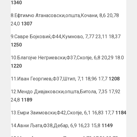
1340
8.Ефтимчо Атанасовски,општа,Кочани, 8,6 20,78
24,0
1307
9.Савре Бојковиќ,Ф44,Кумново, 7,77 23,11 18,37
1250
10.Благојче Негриевски,Ф37,Скопје, 6,8 20,29 18.0
1220
11.Иван Георгиев,Ф37,Штип, 7,1 18,96 17,7
1208
12.Мендо Дивјаковски,општа,Битола, 7,35 17,92
24,8
1189
13.Емри Заимовски,Ф42,Скопје, 6,1 16,83 17,7
1184
14.Авни Љата,Ф38,Дебар, 6,9 16,23 15,8
1149