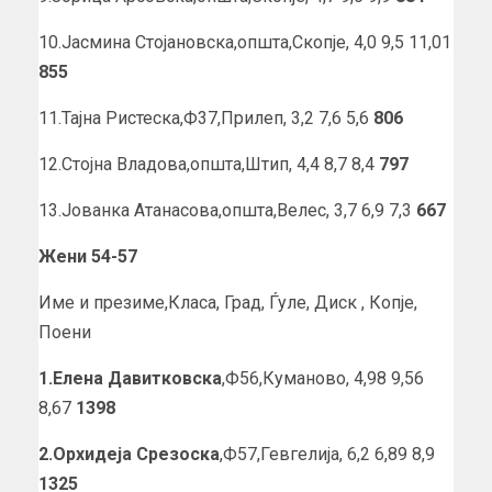
10.Јасмина Стојановска,општа,Скопје, 4,0 9,5 11,01
855
11.Тајна Ристеска,Ф37,Прилеп, 3,2 7,6 5,6
806
12.Стојна Владова,општа,Штип, 4,4 8,7 8,4
797
13.Јованка Атанасова,општа,Велес, 3,7 6,9 7,3
667
Жени 54-57
Име и презиме,Класа, Град, Ѓуле, Диск , Копје,
Поени
1.Елена Давитковска
,Ф56,Куманово, 4,98 9,56
8,67
1398
2.Орхидеја Срезоска
,Ф57,Гевгелија, 6,2 6,89 8,9
1325