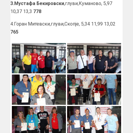
3.Мустафа Бекировски
,глуви,Куманово, 5,97
10,37 13,3
778
4.Горан Митевски,глуви,Скопје, 5,34 11,99 13,02
765
6
5
4
2
3
1