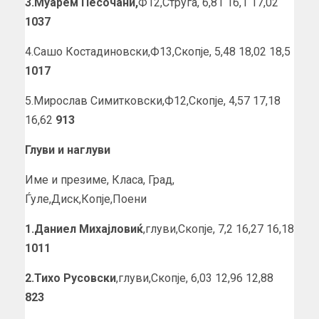
3.Муарем Песочани,
Ф12,Струга, 6,81 16,1 17,02
1037
4.Сашо Костадиновски,Ф13,Скопје, 5,48 18,02 18,5
1017
5.Мирослав Симитковски,Ф12,Скопје, 4,57 17,18
16,62
913
Глуви и наглуви
Име и презиме, Класа, Град,
Ѓуле,Диск,Копје,Поени
1.Даниел Михајловиќ
,глуви,Скопје, 7,2 16,27 16,18
1011
2.Тихо Русовски
,глуви,Скопје, 6,03 12,96 12,88
823