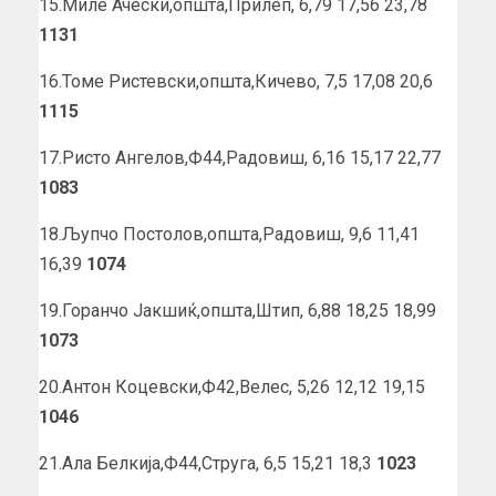
15.Миле Ачески,општа,Прилеп, 6,79 17,56 23,78
1131
16.Томе Ристевски,општа,Кичево, 7,5 17,08 20,6
1115
17.Ристо Ангелов,Ф44,Радовиш, 6,16 15,17 22,77
1083
18.Љупчо Постолов,општа,Радовиш, 9,6 11,41
16,39
1074
19.Горанчо Јакшиќ,општа,Штип, 6,88 18,25 18,99
1073
20.Антон Коцевски,Ф42,Велес, 5,26 12,12 19,15
1046
21.Ала Белкија,Ф44,Струга, 6,5 15,21 18,3
1023