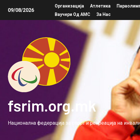
Организација
Атлетика
Параолимп
09/08/2026
Ваучери Од АМС
За Нас
fsrim.org.mk
Национална федерација за спорт и рекреација на инва