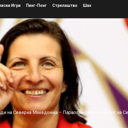
иски Игри
Пинг-Понг
Стрелаштво
Шах
лиди на Северна Македонија – Параолимписко комитет на С