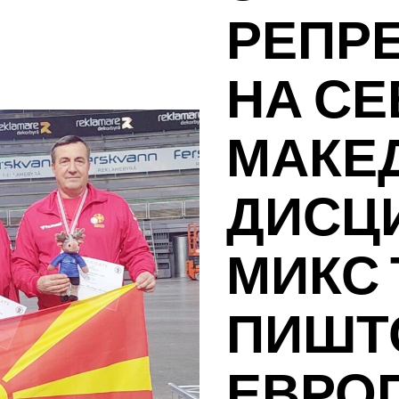
РЕПР
НА С
МАКЕ
ДИСЦ
МИКС
ПИШТО
ЕВРО