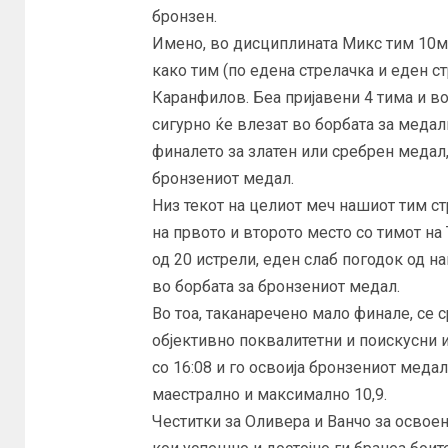
бронзен.
Имено, во дисциплината Микс тим 10м 
како тим (по едена стрелачка и еден с
Каранфилов. Беа пријавени 4 тима и в
сигурно ќе влезат во борбата за меда
финалето за златен или сребрен медал,
бронзениот медал.
Низ текот на целиот меч нашиот тим с
на првото и второто место со тимот на 
од 20 истрели, еден слаб погодок од н
во борбата за бронзениот медал.
Во тоа, таканаречено мало финале, се 
објективно поквалитетни и поискусни и 
со 16:08 и го освоија бронзениот меда
маестрално и максимално 10,9.
Честитки за Оливера и Ванчо за освоен