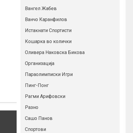
Вангел Жабев
Ванчо Каранфилов
Истакнати Спортисти
Кошарка во колички
Оливера Наковска Бикова
Организација
Параолимписки Игри
Пинг-Понг
Рагми Арифовски
Разно
Сашо Панов
Спортови