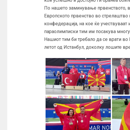
кои успешно и достојно ги бранеа боит
По нашето заминување првенството, во
Европското првенство во стрелаштво в
конфедерација, на кое ќе учествуваат
параолимписки тим им посакува многу 
Нашиот тим би требало да се врати во М
летот од Истанбул, доколку лошите вр