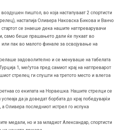
воздушен пиштол, во која настапуваат 2 спортисти
трелец), настапија Оливера Наковска Бикова и Ванчо
о стартот се знаеше дека нашите натпреварувачи
ли, само беше прашањето дали ќе пукаат во
 или пак во малото финале за освојување на
трелаше задоволително и се менуваше на табелата
Турција 1, меѓутоа пред самиот крај на натпреварот
ашиот стрелец ги спушти на третото место и влегоа
сретнаа со екипата на Норвешка. Нашите стрелци се
успеаја да ја доведат борбата до крај победувајќи
л, а Оливера последниот истрел го испука
ите медали, но и за младиот Александар, спортисти