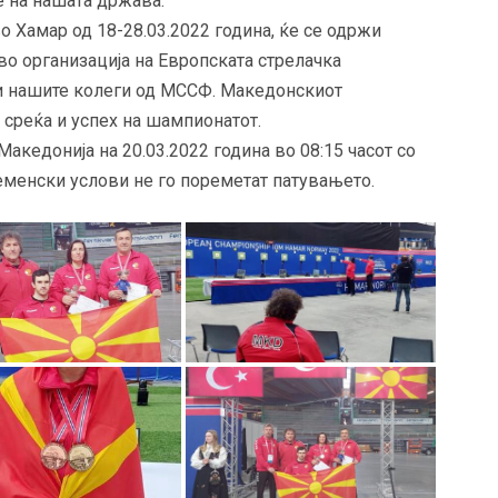
е на нашата држава.
 Хамар од 18-28.03.2022 година, ќе се одржи
о организација на Европската стрелачка
 и нашите колеги од МССФ. Македонскиот
среќа и успех на шампионатот.
акедонија на 20.03.2022 година во 08:15 часот со
еменски услови не го пореметат патувањето.