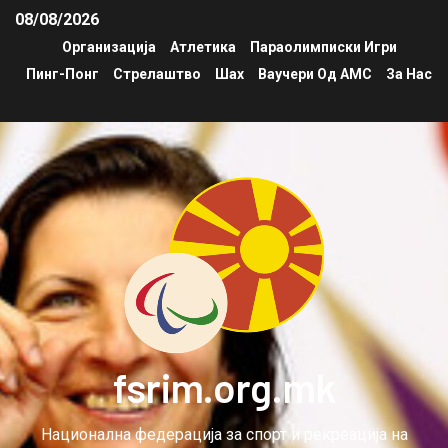
08/08/2026
Организација
Атлетика
Параолимписки Игри
Пинг-Понг
Стрелаштво
Шах
Ваучери Од АМС
За Нас
fsrim.org.mk
Национална федерација за спорт и рекреација на