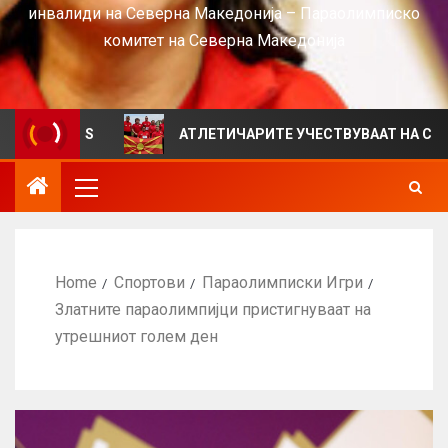
инвалиди на Северна Македонија – Параолимписко
комитет на Северна Македонија
 VIEWS
АТЛЕТИЧАРИТЕ УЧЕСТВУВААТ НА СРБИЈА ОП
Home
Спортови
Параолимписки Игри
Златните параолимпијци пристигнуваат на
утрешниот голем ден