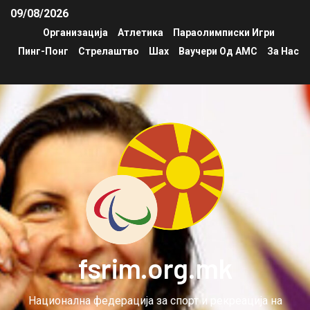
09/08/2026
Организација
Атлетика
Параолимписки Игри
Пинг-Понг
Стрелаштво
Шах
Ваучери Од АМС
За Нас
fsrim.org.mk
Национална федерација за спорт и рекреација на