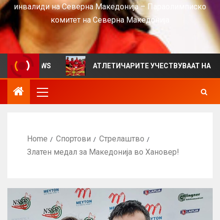
инвалиди на Северна Македонија – Параолимписко
комитет на Северна Македонија
 VIEWS
АТЛЕТИЧАРИТЕ УЧЕСТВУВААТ НА СРБИЈА ОП
Home
Спортови
Стрелаштво
Златен медал за Македонија во Хановер!