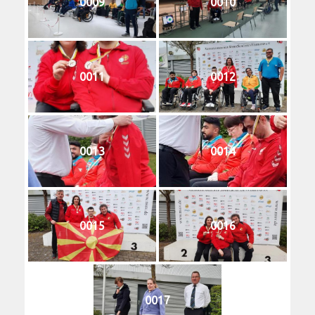
0009
0010
0011
0012
0013
0014
0015
0016
0017