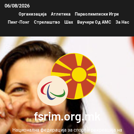
06/08/2026
Организација
Атлетика
Параолимписки Игри
Пинг-Понг
Стрелаштво
Шах
Ваучери Од АМС
За Нас
fsrim.org.mk
Национална федерација за спорт и рекреација на