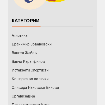
КАТЕГОРИИ
Атлетика
Бранимир Јовановски
Вангел Жабев
Ванчо Каранфилов
Истакнати Спортисти
Кошарка во колички
Оливера Наковска Бикова
Организација
Параолимписки Игри