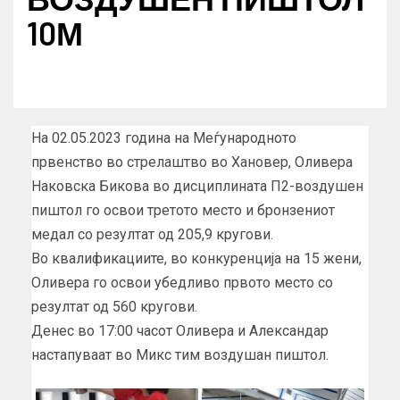
10М
На 02.05.2023 година на Меѓународното
првенство во стрелаштво во Хановер, Оливера
Наковска Бикова во дисциплината П2-воздушен
пиштол го освои третото место и бронзениот
медал со резултат од 205,9 кругови.
Во квалификациите, во конкуренција на 15 жени,
Оливера го освои убедливо првото место со
резултат од 560 кругови.
Денес во 17:00 часот Оливера и Александар
настапуваат во Микс тим воздушан пиштол.