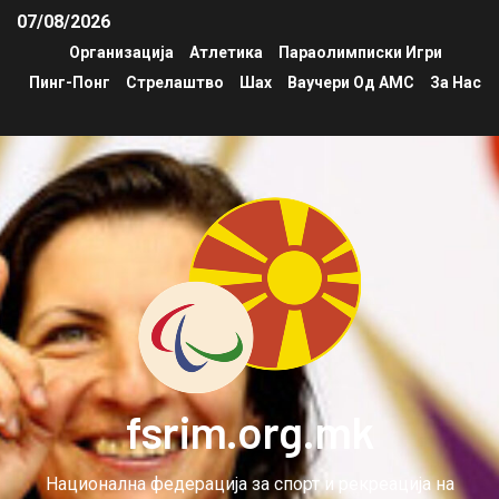
07/08/2026
Организација
Атлетика
Параолимписки Игри
Пинг-Понг
Стрелаштво
Шах
Ваучери Од АМС
За Нас
fsrim.org.mk
Национална федерација за спорт и рекреација на