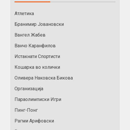
Атлетика
Бранимир Јовановски
Вангел Жабев
Ванчо Каранфилов
Истакнати Спортисти
Кошарка во колички
Оливера Наковска Бикова
Организација
Параолимписки Игри
Пинг-Понг
Рагми Арифовски