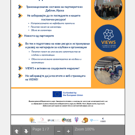
Page
1
/
7
Zoom
100%