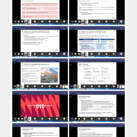
016
015
014
013
012
011
010
009