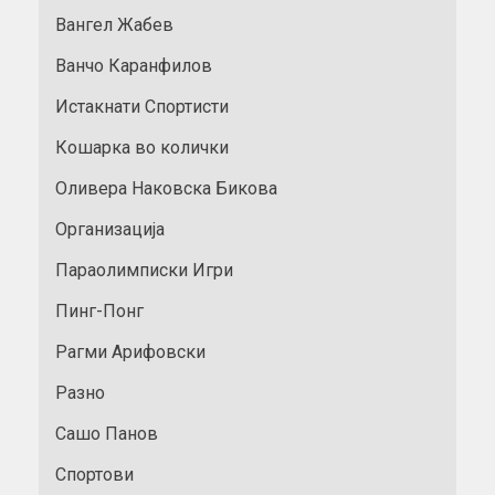
Вангел Жабев
Ванчо Каранфилов
Истакнати Спортисти
Кошарка во колички
Оливера Наковска Бикова
Организација
Параолимписки Игри
Пинг-Понг
Рагми Арифовски
Разно
Сашо Панов
Спортови