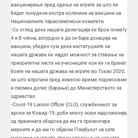
вакцинирање пред одење на игрите за што ќе
бидат понудени екстра количини на вакцини на
Националните параолимписки комитети.
-Со оглед дека нашата делегација ќе брои помеѓу
4 и 8 члена, апсурдно е да се бара донација на
вакцини, убеден сум дека институциите на
нашата држава ќе најдат можност за ставање на
приоритетна листа на учесниците кои ќе ги бранат
боите на нашата држава на игрите во Токио 2020,
за што впрочем пред извесно време поднесовме
и писмен допис (барање) до Министерството за
здравство.
-Covid-19 Liaison Officer (CLO), службеникот за
врски за Ковид-19, доби многу нови задолженија,
од првичната обврска да им ги презентира
мерките и да им го објасни Плејбукот на сите
учесници на игрите, преку следење на нивната