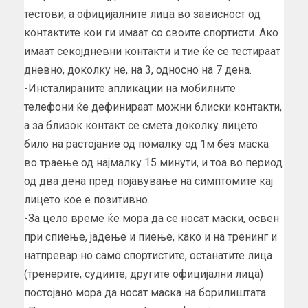
тестови, а официјалните лица во зависност од
контактите кои ги имаат со своите спортисти. Ако
имаат секојдневни контакти и тие ќе се тестираат
дневно, доколку не, на 3, односно на 7 дена.
-Инсталираните апликации на мобилните
телефони ќе дефинираат можни блиски контакти,
а за близок контакт се смета доколку лицето
било на растојание од помалку од 1м без маска
во траење од најмалку 15 минути, и тоа во период
од два дена пред појавување на симптомите кај
лицето кое е позитивно.
-За цело време ќе мора да се носат маски, освен
при спиење, јадење и пиење, како и на тренинг и
натпревар но само спортистите, останатите лица
(тренерите, судиите, другите официјални лица)
постојано мора да носат маска на борилиштата.