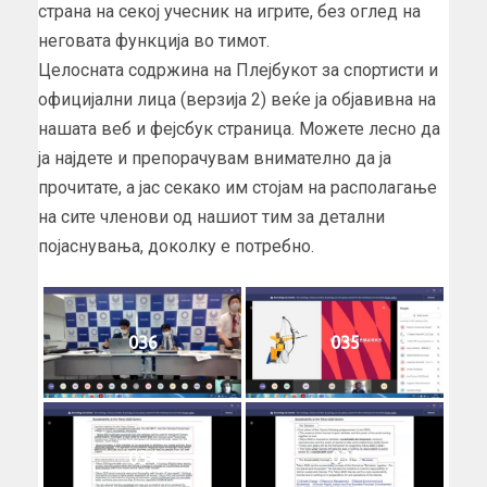
страна на секој учесник на игрите, без оглед на
неговата функција во тимот.
Целосната содржина на Плејбукот за спортисти и
официјални лица (верзија 2) веќе ја објавивна на
нашата веб и фејсбук страница. Можете лесно да
ја најдете и препорачувам внимателно да ја
прочитате, а јас секако им стојам на располагање
на сите членови од нашиот тим за детални
појаснувања, доколку е потребно.
036
035
034
033