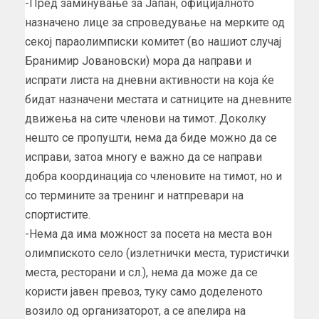
-Пред заминување за Јапан, официјалното
назначено лице за спроведување на мерките од
секој параолимписки комитет (во нашиот случај
Бранимир Јовановски) мора да направи и
испрати листа на дневни активности на која ќе
бидат назначени местата и сатниците на дневните
движења на сите членови на тимот. Доколку
нешто се пропушти, нема да биде можно да се
исправи, затоа многу е важно да се направи
добра координација со членовите на тимот, но и
со термините за тренинг и натпревари на
спортистите.
-Нема да има можност за посета на места вон
олимпиското село (излетнички места, туристички
места, ресторани и сл.), нема да може да се
користи јавен превоз, туку само доделеното
возило од организаторот, а се апелира на