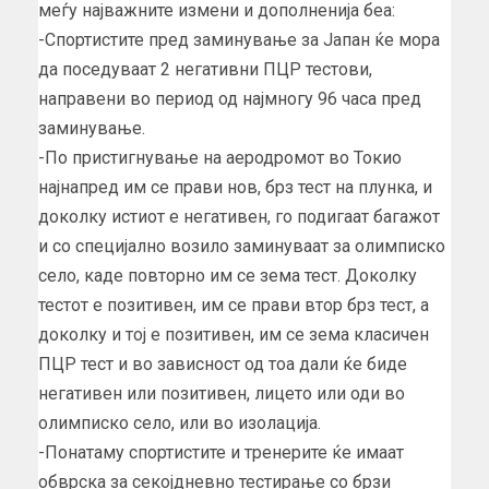
меѓу најважните измени и дополненија беа:
-Спортистите пред заминување за Јапан ќе мора
да поседуваат 2 негативни ПЦР тестови,
направени во период од најмногу 96 часа пред
заминување.
-По пристигнување на аеродромот во Токио
најнапред им се прави нов, брз тест на плунка, и
доколку истиот е негативен, го подигаат багажот
и со специјално возило заминуваат за олимписко
село, каде повторно им се зема тест. Доколку
тестот е позитивен, им се прави втор брз тест, а
доколку и тој е позитивен, им се зема класичен
ПЦР тест и во зависност од тоа дали ќе биде
негативен или позитивен, лицето или оди во
олимписко село, или во изолација.
-Понатаму спортистите и тренерите ќе имаат
обврска за секојдневно тестирање со брзи