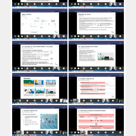
032
031
030
029
028
027
026
025