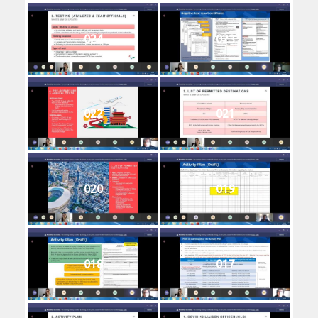
024
023
022
021
020
019
018
017