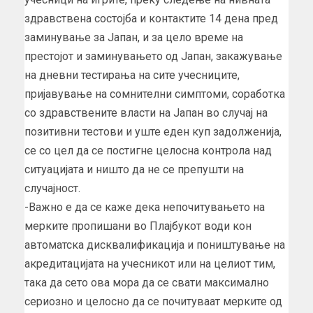
здравствена состојба и контактите 14 дена пред
заминување за Јапан, и за цело време на
престојот и заминувањето од Јапан, закажување
на дневни тестирања на сите учесниците,
пријавување на сомнителни симптоми, соработка
со здравствените власти на Јапан во случај на
позитивни тестови и уште еден куп задолженија,
се со цел да се постигне целосна контрола над
ситуацијата и ништо да не се препушти на
случајност.
-Важно е да се каже дека непочитувањето на
мерките пропишани во Плајбукот води кон
автоматска дисквалификација и поништување на
акредитацијата на учесникот или на целиот тим,
така да сето ова мора да се свати максимално
сериозно и целосно да се почитуваат мерките од