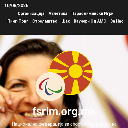
10/08/2026
Организација
Атлетика
Параолимписки Игри
Пинг-Понг
Стрелаштво
Шах
Ваучери Од АМС
За Нас
fsrim.org.mk
Национална федерација за спорт и рекреација на