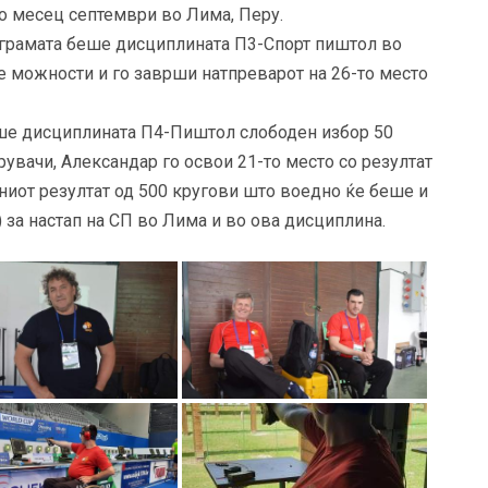
о месец септември во Лима, Перу.
рограмата беше дисциплината П3-Спорт пиштол во
е можности и го заврши натпреварот на 26-то место
еше дисциплината П4-Пиштол слободен избор 50
рувачи, Александар го освои 21-то место со резултат
аниот резултат од 500 кругови што воедно ќе беше и
а настап на СП во Лима и во ова дисциплина.