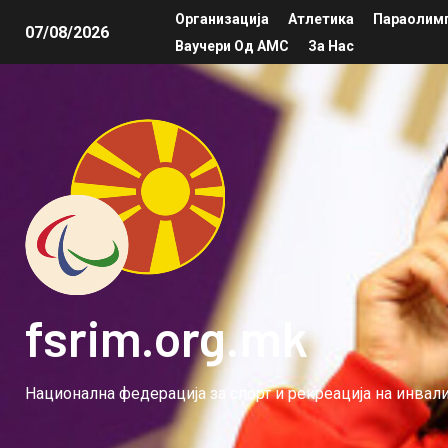
Организација
Атлетика
Параолимп
07/08/2026
Ваучери Од АМС
За Нас
fsrim.org.mk
Национална федерација за спорт и рекреација на инва