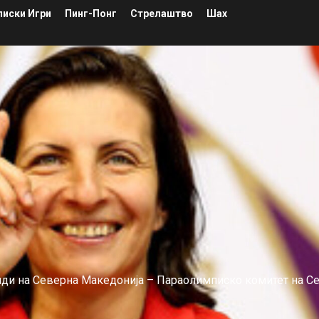
иски Игри
Пинг-Понг
Стрелаштво
Шах
лиди на Северна Македонија – Параолимписко комитет на С