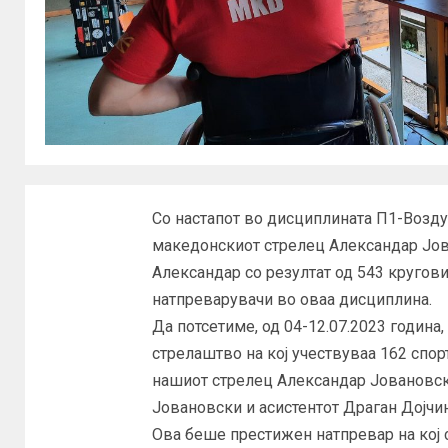
Со настапот во дисциплината П1-Возд
македонскиот стрелец Александар Јова
Александар со резултат од 543 кругови
натпреварувачи во оваа дисциплина.
Да потсетиме, од 04-12.07.2023 година,
стрелаштво на кој учествуваа 162 спор
нашиот стрелец Александар Јовановск
Јовановски и асистентот Драган Дојчи
Ова беше престижен натпревар на кој с