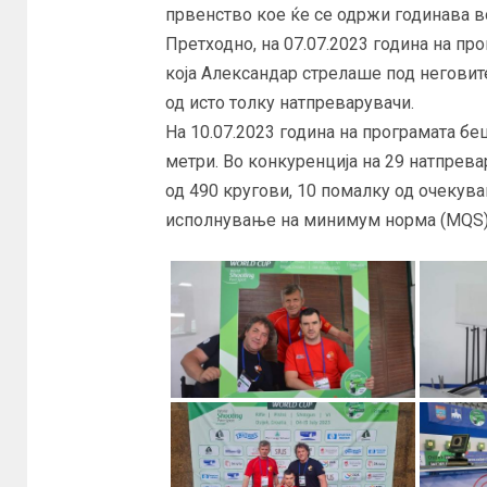
првенство кое ќе се одржи годинава в
Претходно, на 07.07.2023 година на п
која Александар стрелаше под неговит
од исто толку натпреварувачи.
На 10.07.2023 година на програмата б
метри. Во конкуренција на 29 натпрева
од 490 кругови, 10 помалку од очекув
исполнување на минимум норма (MQS) з