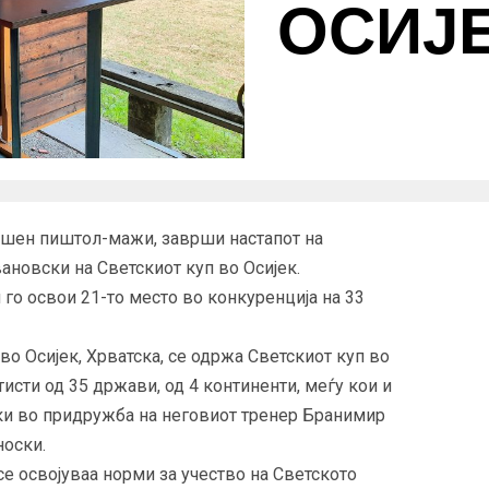
ОСИЈЕ
ушен пиштол-мажи, заврши настапот на
новски на Светскиот куп во Осијек.
 го освои 21-то место во конкуренција на 33
 во Осијек, Хрватска, се одржа Светскиот куп во
тисти од 35 држави, од 4 континенти, меѓу кои и
и во придружба на неговиот тренер Бранимир
носки.
е освојуваа норми за учество на Светското