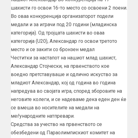
шахисти го освои 16-то место со освоени 2 поени.
Во оваа конкуренција организаторот подели
медали и за играчи под 20 години (младинска
категорија). Од тројцата шахисти во оваа
категорија (U20), Александар го освои третото
место и се закити со бронзен медал
Честитки за настапот на нашиот млад шахист,
Александар Стојчески, на првенството кое
воедно претставуваше и одлично искуство за
младиот Александар, кој од година во година
напредува во својата игра, според зборовите на
неговите колеги, и се надеваме дека еден ден ќе
се вмеша во носителите на медали на
меѓународните натпревари.
Средства за учество на првенството се
обезбедени од Параолимпискиот комитет на