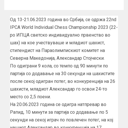
Од 13-21.06.2023 година во Србија, се одржа 22nd
IPCA World Individual Chess Championship 2023 (22-
ро ИПЦА светско индивидуално првенство во
шах) на кое учествуваше и младиот шахист,
стипендист на Параолимпискиот комитет на
Северна Македонија, Александар Стојчески.
По одиграни 9 кола, со темпо од 90 минути по
партија со додавање на 30 секунди на шахистите
после секој одигран потег, во конкуренција на 26
шахисти, младиот Александар го освои 24-то
место со 2,5 поени.
На 20.06.2023 година се одигра натпревар во
Рапид, 10 минути за партија со додавање по 5
секунди на секој играч по повлечен потег, на кој
нашиот Александар во конкуренција на 17