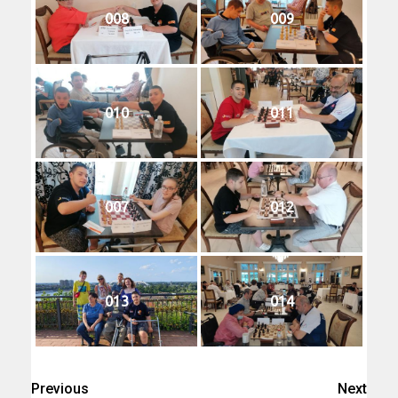
008
009
010
011
007
012
013
014
Previous
Next