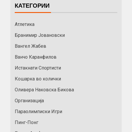
КАТЕГОРИИ
Атлетика
Бранимир Јовановски
Вангел Жабев
Ванчо Каранфилов
Истакнати Спортисти
Кошарка во колички
Оливера Наковска Бикова
Организација
Параолимписки Игри
Пинг-Понг