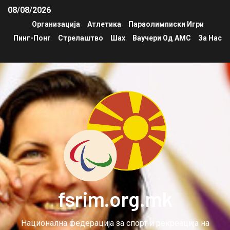
08/08/2026
Организација
Атлетика
Параолимписки Игри
Пинг-Понг
Стрелаштво
Шах
Ваучери Од АМС
За Нас
fsrim.org.mk
Национална федерација за спорт и рекреација на