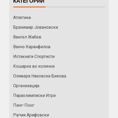
КАТЕГОРИИ
Атлетика
Бранимир Јовановски
Вангел Жабев
Ванчо Каранфилов
Истакнати Спортисти
Кошарка во колички
Оливера Наковска Бикова
Организација
Параолимписки Игри
Пинг-Понг
Рагми Арифовски