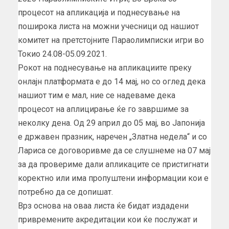
процесот на апликација и поднесување на
поширока листа на можни учесници од нашиот
комитет на претстојните Параолимписки игри во
Токио 24.08-05.09.2021.
Рокот на поднесување на апликациите преку
онлајн платформата е до 14 мај, но со оглед дека
нашиот тим е мал, ние се надеваме дека
процесот на аплицирање ќе го завршиме за
неколку дена. Од 29 април до 05 мај, во Јапонија
е државен празник, наречен „Златна недела“ и со
Лариса се договоривме да се слушнеме на 07 мај
за да провериме дали апликаците се пристигнати
коректно или има пропуштени информации кои е
потребно да се допишат.
Врз основа на оваа листа ќе бидат издадени
привремените акредитации кои ќе послужат и