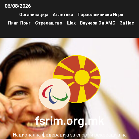
06/08/2026
Организација
Атлетика
Параолимписки Игри
Пинг-Понг
Стрелаштво
Шах
Ваучери Од АМС
За Нас
fsrim.org.mk
Национална федерација за спорт и рекреација на