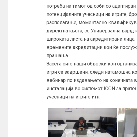
потреба на тимот од соби со адаптиран 
потенцијалните учесници на игрите, бро
располагање, моментално квалификуван
директна квота, со Универзална вајлд к
широката листа на акредитирани лица, 
времените акредитации кои ќе послужат
прашања.
Засега сите наши обврски кон организ
игри се завршени, следи натамошна ко
вебинар по издавањето на конечната ве
инсталација во системот ICON за прате
учесници на игрите итн.