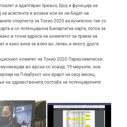
тоалет и адаптиран превоз, број и функција на
ј на асистенти и возачи кои ќе ни бидат на
ите спортисти за Токио 2020 вклучително тие со
арта и со потенцијална Бипартитна карта, потоа за
како и точна адреса на комитетот за прием на
 и како виза за влез во Јапан, и многу други
ацискиот комитет на Токио 2020 Параолимписки
муникација во врска со ковид-19 мерките, нов
рзија на Плејбукот кон крајот на овој месец,
ње на здравствената состојба на потенцијалните