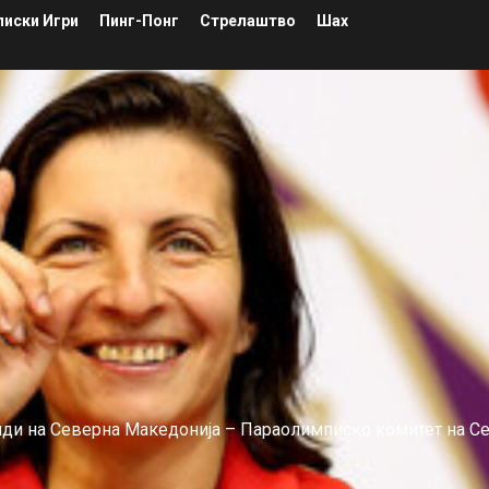
иски Игри
Пинг-Понг
Стрелаштво
Шах
лиди на Северна Македонија – Параолимписко комитет на С