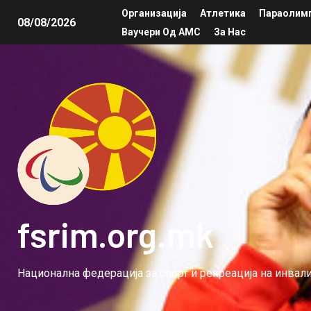
Организација
Атлетика
Параолимп
08/08/2026
Ваучери Од АМС
За Нас
fsrim.org.mk
Национална федерација за спорт и рекреација на инва