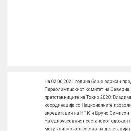
На 02.06.2021 година беше одржан пре
Параолимпискиот комитет на Северна 
претставниците на Токио 2020: Влади
координација со Националните параол
акредитации на НПК и Бруно Симпсон-м
На едночасовниот состанокот одржан н
меѓу кои: можен состав на делегацијата