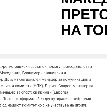
ПРЕТ
НА ТО
д-регистрациски состанок помеѓу претседателот на
Македонија, Бранимир Јовановски и
мир Дриума-регионален менаџер за комуникација и
имписки комитети (НПК), Лариса Соарес-менаџер за
енаџер за спортски пријави (Европа).
а Team платформата беа дискутирани повеќе теми,
 од нашиот комитет која ќе учествува на игрите,