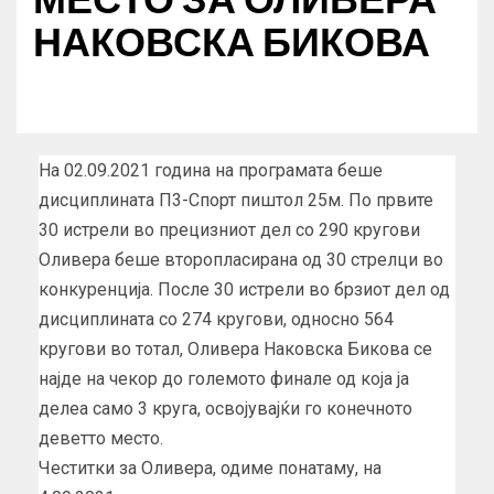
НАКОВСКА БИКОВА
На 02.09.2021 година на програмата беше
дисциплината П3-Спорт пиштол 25м. По првите
30 истрели во прецизниот дел со 290 кругови
Оливера беше второпласирана од 30 стрелци во
конкуренција. После 30 истрели во брзиот дел од
дисциплината со 274 кругови, односно 564
кругови во тотал, Оливера Наковска Бикова се
најде на чекор до големото финале од која ја
делеа само 3 круга, освојувајќи го конечното
деветто место.
Честитки за Оливера, одиме понатаму, на