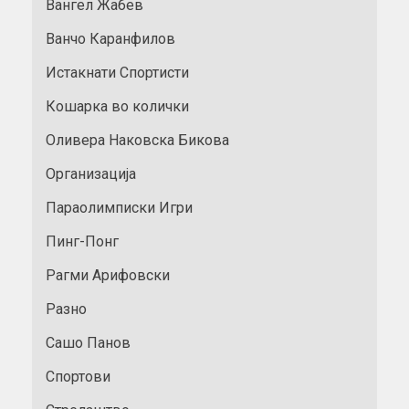
Вангел Жабев
Ванчо Каранфилов
Истакнати Спортисти
Кошарка во колички
Оливера Наковска Бикова
Организација
Параолимписки Игри
Пинг-Понг
Рагми Арифовски
Разно
Сашо Панов
Спортови