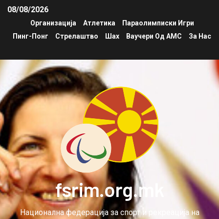
08/08/2026
Организација
Атлетика
Параолимписки Игри
Пинг-Понг
Стрелаштво
Шах
Ваучери Од АМС
За Нас
fsrim.org.mk
Национална федерација за спорт и рекреација на