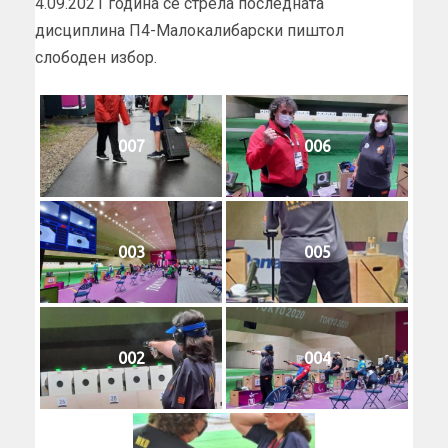
4.09.2021 година се стрела последната
дисциплина П4-Малокалибарски пиштол
слободен избор.
007
006
003
005
002
004