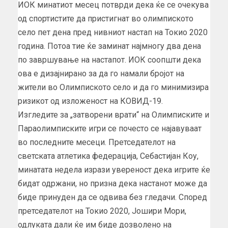
ИОК минатиот месец потврди дека ќе се очекува
од спортистите да пристигнат во олимпиското
село пет дена пред нивниот настап на Токио 2020
година. Потоа тие ќе заминат најмногу два дена
по завршување на настапот. ИОК соопшти дека
ова е дизајнирано за да го намали бројот на
жители во Олимпиското село и да го минимизира
ризикот од изложеност на КОВИД-19.
Изгледите за „затворени врати“ на Олимписките и
Параолимписките игри се почесто се најавуваат
во последните месеци. Претседателот на
светската атлетика федерација, Себастијан Коу,
минатата недела изрази увереност дека игрите ќе
бидат одржани, но призна дека настанот може да
биде принуден да се одвива без гледачи. Според
претседателот на Токио 2020, Јошири Мори,
одлуката дали ќе им биде дозволено на