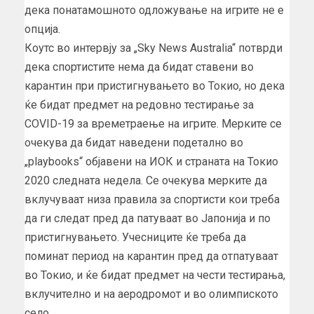
дека понатамошното одложување на игрите не е
опција.
Коутс во интервју за „Sky News Australia“ потврди
дека спортистите нема да бидат ставени во
карантин при пристигнувањето во Токио, но дека
ќе бидат предмет на редовно тестирање за
COVID-19 за времетраење на игрите. Мерките се
очекува да бидат наведени подетално во
„playbooks“ објавени на ИОК и страната на Токио
2020 следната недела. Се очекува мерките да
вклучуваат низа правила за спортисти кои треба
да ги следат пред да патуваат во Јапонија и по
пристигнувањето. Учесниците ќе треба да
поминат период на карантин пред да отпатуваат
во Токио, и ќе бидат предмет на чести тестирања,
вклучително и на аеродромот и во олимпиското
село.