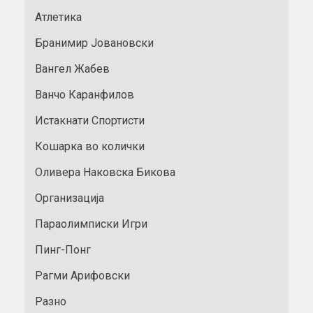
Атлетика
Бранимир Јовановски
Вангел Жабев
Ванчо Каранфилов
Истакнати Спортисти
Кошарка во колички
Оливера Наковска Бикова
Организација
Параолимписки Игри
Пинг-Понг
Рагми Арифовски
Разно