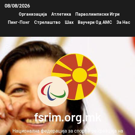
08/08/2026
Организација
Атлетика
Параолимписки Игри
Пинг-Понг
Стрелаштво
Шах
Ваучери Од АМС
За Нас
fsrim.org.mk
Национална федерација за спорт и рекреација на