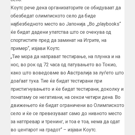
Коутс рече дека организаторите се обидуваат да
обезбедат олимпиското село да биде
најбезбедното место во Јапонија. „Во „playbooks“
ќе бидат дадени упатства што се очекува од
спортистите пред да заминат на Игрите, на
пример“, изјави Коутс.
„Тие мора да направат тестирање, на плунка и на
нос, во рок од 72 часа од патувањето во Токио,
како што воведовме во Австралија за луѓето што
доаѓаат тука. Тие ќе бидат тестирани при
пристигнувањето и ќе бидат тестирани, доколку и
понатаму се негативни, на секои четири дена. Во
движењето ќе бидат ограничени во Олимпиското
село и ќе се превезуваат само до нивното место
за натпревар и тренинг, и тоа е тоа, нема да одат
во центарот на градот“ – изјави Коутс.