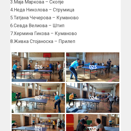
3.Маја Маркова – Скопје
4.Неда Николова – Струмица
5.Татјана Чечерова – Куманово
6.Севда Велиова – Штип
7.Хермина Гикова – Куманово
8.Живка Стојаноска – Прилеп
026
025
027
024
021
022