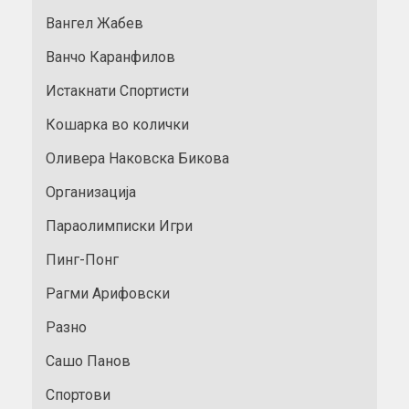
Вангел Жабев
Ванчо Каранфилов
Истакнати Спортисти
Кошарка во колички
Оливера Наковска Бикова
Организација
Параолимписки Игри
Пинг-Понг
Рагми Арифовски
Разно
Сашо Панов
Спортови