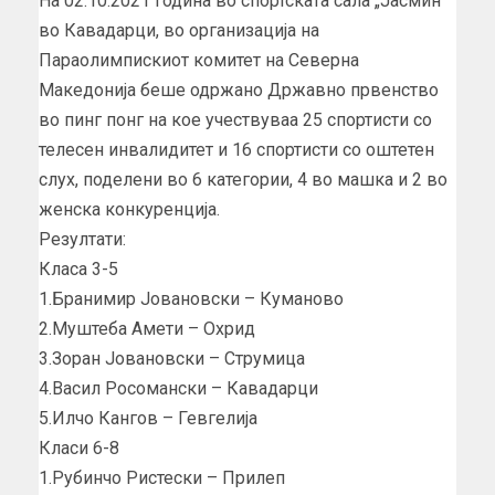
На 02.10.2021 година во спортската сала „Јасмин“
во Кавадарци, во организација на
Параолимпискиот комитет на Северна
Македонија беше одржано Државно првенство
во пинг понг на кое учествуваа 25 спортисти со
телесен инвалидитет и 16 спортисти со оштетен
слух, поделени во 6 категории, 4 во машка и 2 во
женска конкуренција.
Резултати:
Класа 3-5
1.Бранимир Јовановски – Куманово
2.Муштеба Амети – Охрид
3.Зоран Јовановски – Струмица
4.Васил Росомански – Кавадарци
5.Илчо Кангов – Гевгелија
Класи 6-8
1.Рубинчо Ристески – Прилеп