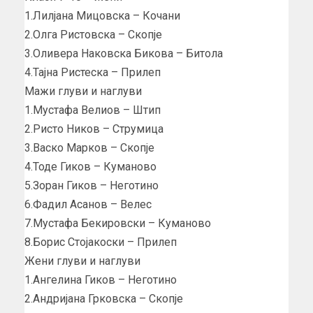
1.Лилјана Мицовска – Кочани
2.Олга Ристовска – Скопје
3.Оливера Наковска Бикова – Битола
4.Тајна Ристеска – Прилеп
Мажи глуви и наглуви
1.Мустафа Велиов – Штип
2.Ристо Ников – Струмица
3.Васко Марков – Скопје
4.Тоде Гиков – Куманово
5.Зоран Гиков – Неготино
6.Фадил Асанов – Велес
7.Мустафа Бекировски – Куманово
8.Борис Стојакоски – Прилеп
Жени глуви и наглуви
1.Ангелина Гиков – Неготино
2.Андријана Грковска – Скопје