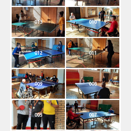
013
010
012
011
009
008
005
007