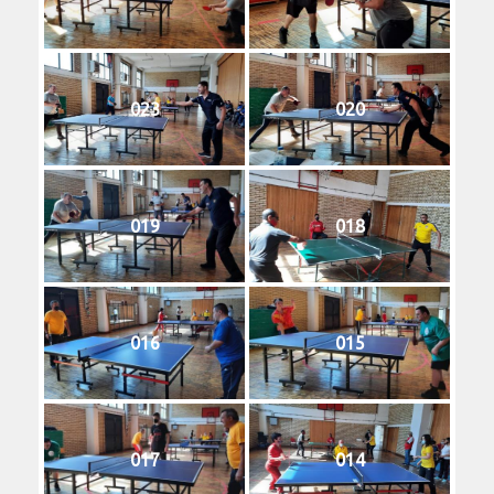
023
020
019
018
016
015
017
014