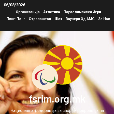
06/08/2026
Организација
Атлетика
Параолимписки Игри
Пинг-Понг
Стрелаштво
Шах
Ваучери Од АМС
За Нас
fsrim.org.mk
Национална федерација за спорт и рекреација на