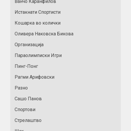
Ванчо Каранфилов
Истакнати Спортисти
Кошарка во колички
Оливера Наковска Бикова
Организација
Параолимписки Игри
Пинг-Понг
Рагми Арифовски
Разно
Сашо Панов
Спортови
Стрелаштво