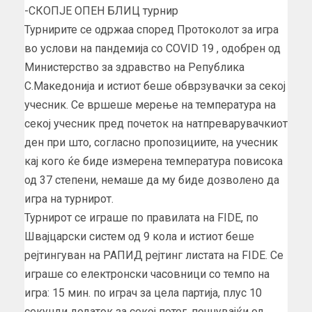
-СКОПЈЕ ОПЕН БЛИЦ турнир
Турнирите се одржаа според Протоколот за игра
во услови на пандемија со COVID 19 , одобрен од
Министерство за здравство на Република
С.Македонија и истиот беше обврзувачки за секој
учесник. Се вршеше мерење на температура на
секој учесник пред почеток на натпреварувачкиот
ден при што, согласно пропозициите, на учесник
кај кого ќе биде измерена температура повисока
од 37 степени, немаше да му биде дозволено да
игра на турнирот.
Турнирот се играше по правилата на FIDE, по
Швајцарски систем од 9 кола и истиот беше
рејтингуван на РАПИД рејтинг листата на FIDE. Се
играше со електронски часовници со темпо на
игра: 15 мин. по играч за цела партија, плус 10
секунди додаток за секој потег, почнувајќи од