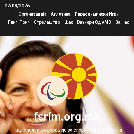
07/08/2026
Организација
Атлетика
Параолимписки Игри
Пинг-Понг
Стрелаштво
Шах
Ваучери Од АМС
За Нас
fsrim.org.mk
Национална федерација за спорт и рекреација на