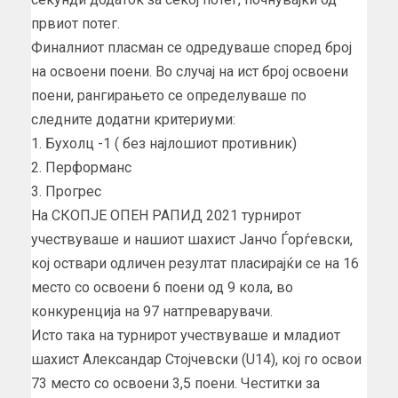
првиот потег.
Финалниот пласман се одредуваше според број
на освоени поени. Во случај на ист број освоени
поени, рангирањето се определуваше по
следните додатни критериуми:
1. Бухолц -1 ( без најлошиот противник)
2. Перформанс
3. Прогрес
На СКОПЈЕ ОПЕН РАПИД 2021 турнирот
учествуваше и нашиот шахист Јанчо Ѓорѓевски,
кој оствари одличен резултат пласирајќи се на 16
место со освоени 6 поени од 9 кола, во
конкуренција на 97 натпреварувачи.
Исто така на турнирот учествуваше и младиот
шахист Александар Стојчевски (U14), кој го освои
73 место со освоени 3,5 поени. Честитки за