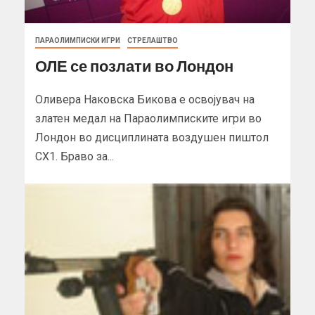
ПАРАОЛИМПИСКИ ИГРИ
СТРЕЛАШТВО
ОЛЕ се позлати во Лондон
Оливера Наковска Бикова е освојувач на
златен медал на Параолимписките игри во
Лондон во дисциплината воздушен пиштол
СХ1. Браво за...