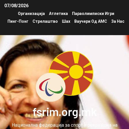
07/08/2026
Организација
Атлетика
Параолимписки Игри
Пинг-Понг
Стрелаштво
Шах
Ваучери Од АМС
За Нас
fsrim.org.mk
Национална федерација за спорт и рекреација на