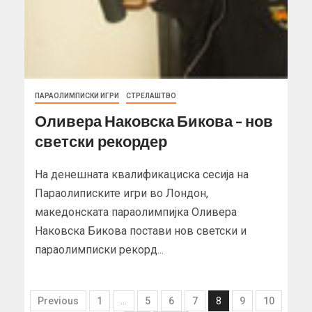
ПАРАОЛИМПИСКИ ИГРИ
СТРЕЛАШТВО
Оливера Наковска Бикова – нов
светски рекордер
На денешната квалификациска сесија на
Параолиписките игри во Лондон,
македонската параолимпијка Оливера
Наковска Бикова постави нов светски и
параолимписки рекорд...
Previous
1
…
5
6
7
8
9
10