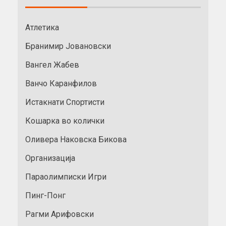
Атлетика
Бранимир Јовановски
Вангел Жабев
Ванчо Каранфилов
Истакнати Спортисти
Кошарка во колички
Оливера Наковска Бикова
Организација
Параолимписки Игри
Пинг-Понг
Рагми Арифовски