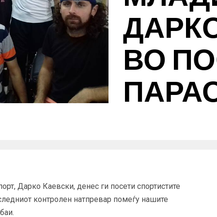
ДАРКО
ВО ПО
ПАРА
порт, Дарко Каевски, денес ги посети спортистите
следниот контролен натпревар помеѓу нашите
баи.