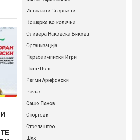
Истакнати Спортисти
Кошарка во колички
Оливера Наковска Бикова
Организација
Параолимписки Игри
Пинг-Понг
Рагми Арифовски
Разно
Сашо Панов
 И
Спортови
Стрелаштво
ИТЕ
Шах