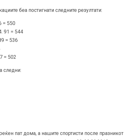
ациите беа постигнати следните резултати:
6 = 550
. 91 = 544
89 = 536
4
77 = 502
а следни:
реќен пат дома, а нашите спортисти после празникот