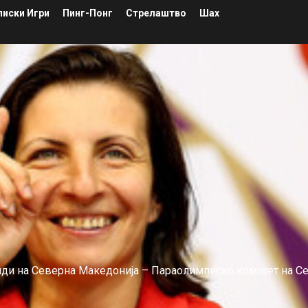
иски Игри
Пинг-Понг
Стрелаштво
Шах
лиди на Северна Македонија – Параолимписко комитет на С