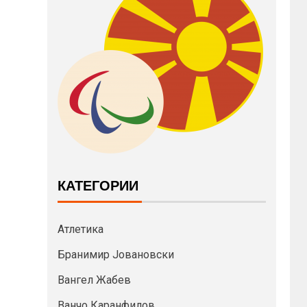
КАТЕГОРИИ
Атлетика
Бранимир Јовановски
Вангел Жабев
Ванчо Каранфилов