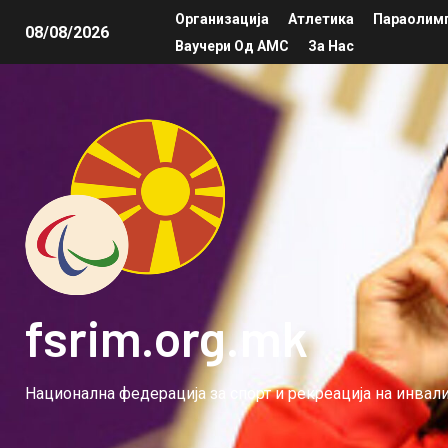
Организација
Атлетика
Параолимп
08/08/2026
Ваучери Од АМС
За Нас
fsrim.org.mk
Национална федерација за спорт и рекреација на инва