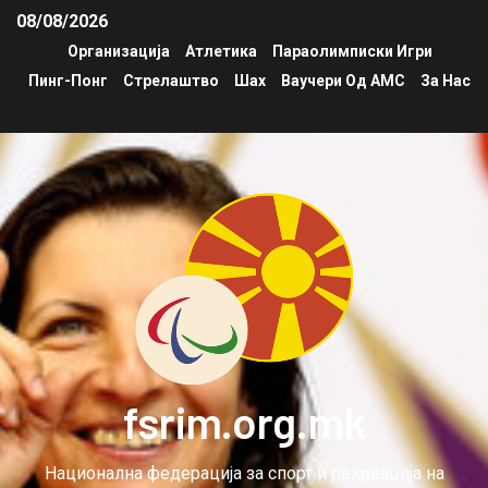
08/08/2026
Организација
Атлетика
Параолимписки Игри
Пинг-Понг
Стрелаштво
Шах
Ваучери Од АМС
За Нас
fsrim.org.mk
Национална федерација за спорт и рекреација на