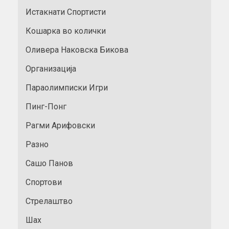
Истакнати Спортисти
Кошарка во колички
Оливера Наковска Бикова
Организација
Параолимписки Игри
Пинг-Понг
Рагми Арифовски
Разно
Сашо Панов
Спортови
Стрелаштво
Шах