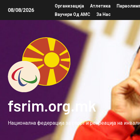
Организација
Атлетика
Параолимп
08/08/2026
Ваучери Од АМС
За Нас
fsrim.org.mk
Национална федерација за спорт и рекреација на инва