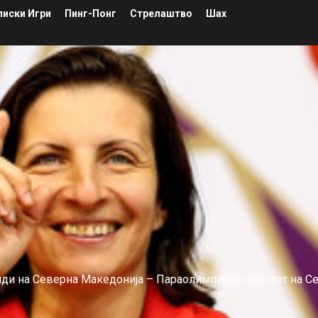
иски Игри
Пинг-Понг
Стрелаштво
Шах
лиди на Северна Македонија – Параолимписко комитет на С