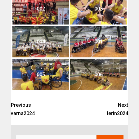
002
003
004
001
005
006
Previous
Next
varna2024
lerin2024