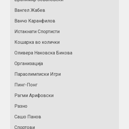
Вангел Жабев
Ванчо Каранфилов
Истакнати Спортисти
Кошарка во колички
Оливера Наковска Бикова
Организација
Параолимписки Игри
Пинг-Понг
Рагми Арифовски
Разно
Сашо Панов
Спортови