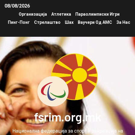
08/08/2026
Организација
Атлетика
Параолимписки Игри
Пинг-Понг
Стрелаштво
Шах
Ваучери Од АМС
За Нас
fsrim.org.mk
Национална федерација за спорт и рекреација на