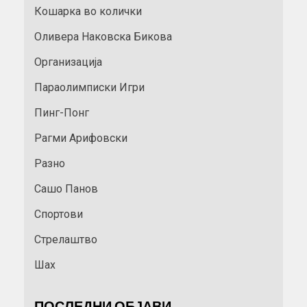
Кошарка во колички
Оливера Наковска Бикова
Организација
Параолимписки Игри
Пинг-Понг
Рагми Арифовски
Разно
Сашо Панов
Спортови
Стрелаштво
Шах
ПОСЛЕДНИ ОБЈАВИ