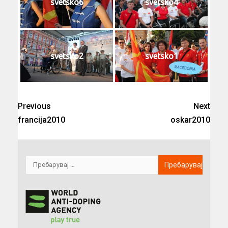
svetsko6
svetsko4
svetsko2
svetsko1
Previous
Next
francija2010
oskar2010