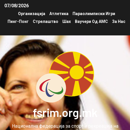
07/08/2026
Организација
Атлетика
Параолимписки Игри
Пинг-Понг
Стрелаштво
Шах
Ваучери Од АМС
За Нас
fsrim.org.mk
Национална федерација за спорт и рекреација на