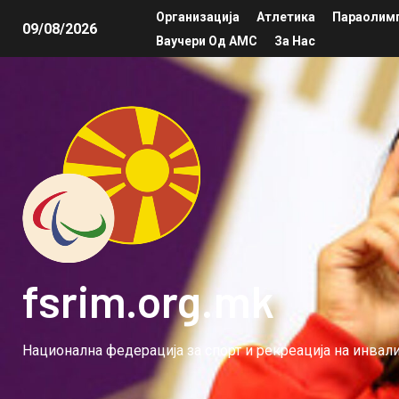
Организација
Атлетика
Параолимп
09/08/2026
Ваучери Од АМС
За Нас
fsrim.org.mk
Национална федерација за спорт и рекреација на инва