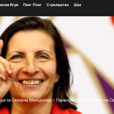
иски Игри
Пинг-Понг
Стрелаштво
Шах
лиди на Северна Македонија – Параолимписко комитет на С