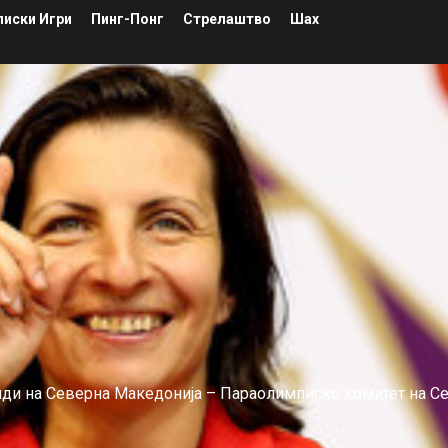
иски Игри
Пинг-Понг
Стрелаштво
Шах
лиди на Северна Македонија – Параолимписко комитет на С