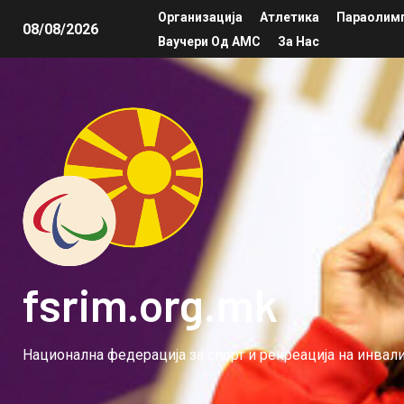
Организација
Атлетика
Параолимп
08/08/2026
Ваучери Од АМС
За Нас
fsrim.org.mk
Национална федерација за спорт и рекреација на инва