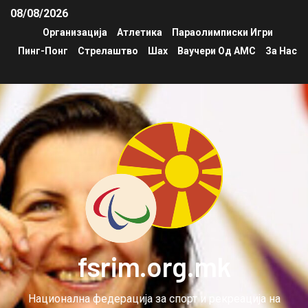
08/08/2026
Организација
Атлетика
Параолимписки Игри
Пинг-Понг
Стрелаштво
Шах
Ваучери Од АМС
За Нас
fsrim.org.mk
Национална федерација за спорт и рекреација на