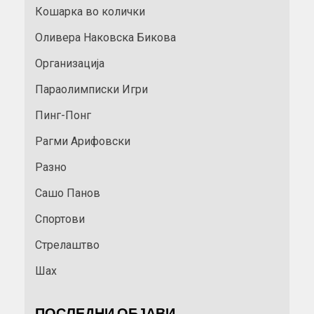
Кошарка во колички
Оливера Наковска Бикова
Организација
Параолимписки Игри
Пинг-Понг
Рагми Арифовски
Разно
Сашо Панов
Спортови
Стрелаштво
Шах
ПОСЛЕДНИ ОБЈАВИ