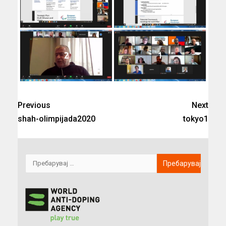
4
5
2
1
Previous
Next
shah-olimpijada2020
tokyo1