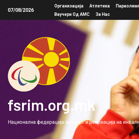
Организација
Атлетика
Параолимп
07/08/2026
Ваучери Од АМС
За Нас
fsrim.org.mk
Национална федерација за спорт и рекреација на инва