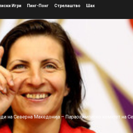
иски Игри
Пинг-Понг
Стрелаштво
Шах
лиди на Северна Македонија – Параолимписко комитет на С