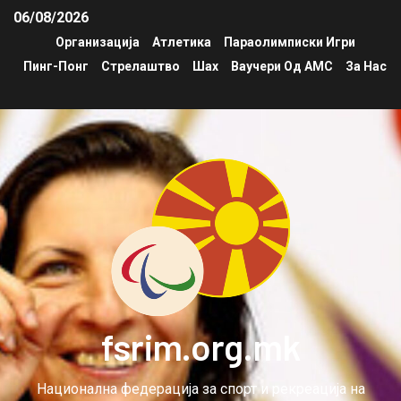
06/08/2026
Организација
Атлетика
Параолимписки Игри
Пинг-Понг
Стрелаштво
Шах
Ваучери Од АМС
За Нас
fsrim.org.mk
Национална федерација за спорт и рекреација на