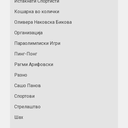
Истакнати Спортисти
Кошарка во колички
Оливера Наковска Бикова
Организација
Параолимписки Игри
Пинг-Понг
Рагми Арифовски
Разно
Сашо Панов
Спортови
Стрелаштво
Шах