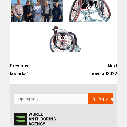
001
002
003
Previous
Next
kosarka1
novisad2022